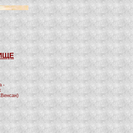
ИЩЕ
 -
х
А.Венсан)