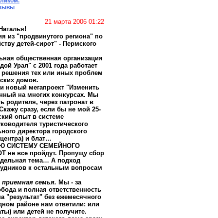
еликом.
тзывы
21 марта 2006 01:22
Наталья!
я из "продвинутого региона" по
ству детей-сирот" - Пермского
ьная общественная организация
дой Урал" с 2001 года работает
 решения тех или иных проблем
ских домов.
и новый мегапроект "Изменить
нный на многих конкурсах. Мы
ь родителя, через патронат в
кажу сразу, если бы не мой 25-
ский опыт в системе
уководителя туристического
ьного директора городского
центра) и блат…
Ю СИСТЕМУ СЕМЕЙНОГО
 не все пройдут. Пропущу сбор
тдельная тема… А подход
рудников к остальным вопросам
 приемная семья.
Мы - за
обода и полная ответственность
на "результат" без ежемесячного
одном районе нам ответили: или
аты) или детей не получите.