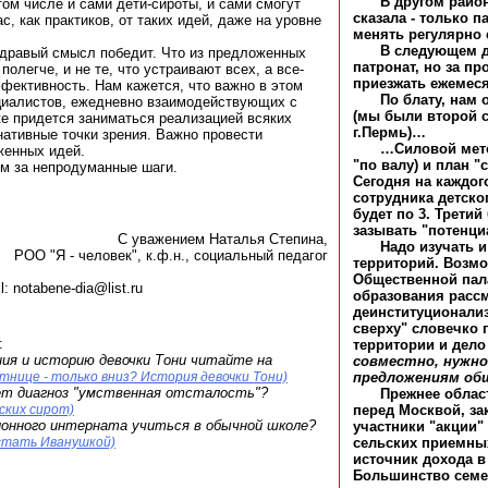
В другом район
том числе и сами дети-сироты, и сами смогут
сказала - только п
с, как практиков, от таких идей, даже на уровне
менять регулярно 
В следующем д
 здравый смысл победит. Что из предложенных
патронат, но за пр
полегче, и не те, что устраивают всех, а все-
приезжать ежемесяч
ффективность. Нам кажется, что важно в этом
По блату, нам
циалистов, ежедневно взаимодействующих с
(мы были второй 
ике придется заниматься реализацией всяких
г.Пермь)…
ативные точки зрения. Важно провести
…Силовой мето
женных идей.
"по валу) и план "
им за непродуманные шаги.
Сегодня на каждог
сотрудника детског
будет по 3. Третий
зазывать "потенци
С уважением Наталья Степина,
Надо изучать 
РОО "Я - человек", к.ф.н., социальный педагог
территорий. Возмо
Общественной пала
 notabene-dia@list.ru
образования расс
деинституционализ
сверху" словечко 
:
территории и дело
ия и историю девочки Тони читайте на
совместно, нужно
тнице - только вниз? История девочки Тони)
предложениям об
ет диагноз "умственная отсталость"?
Прежнее облас
ских сирот)
перед Москвой, за
ионного интерната учиться в обычной школе?
участники "акции"
 стать Иванушкой)
сельских приемны
источник дохода в
Большинство семей