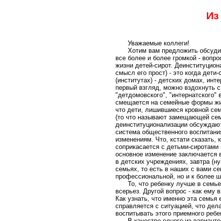
Из
Уважаемые коллеги!
Хотим вам предложить обсудит
все более и более громкой - вопр
жизни детей-сирот. Деинституцион
смысл его прост) - это когда дети
(институтах) - детских домах, инт
первый взгляд, можно вздохнуть с 
"детдомовского", "интернатского"
смещается на семейные формы жиз
что дети, лишившиеся кровной сем
(то что называют замещающей семь
деинституционализации обсуждают
система общественного воспитани
изменениям. Что, кстати сказать, к
соприкасается с детьми-сиротами 
основное изменение заключается в 
в детских учреждениях, завтра (н
семьях, то есть в наших с вами с
профессиональной, но и к более 
То, что ребенку лучше в семье
всерьез. Другой вопрос - как ему
Как узнать, что именно эта семья
справляется с ситуацией, что дел
воспитывать этого приемного ребен
В качестве одного из вариант