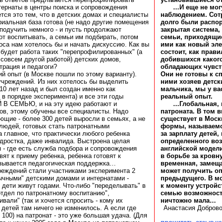
ернаты в центры поиска и сопровождения
…И еще не мог
ся это тем, что в детских домах и специалисты
наблюдением. Сотр
ериальная база готова (не надо другие помещения
долго были распор
 подучить немного - и пусть продолжают
закрытая система,
рот воспитывать, а семьи им подбирать, потом
семьи, приходящие
оса нам хотелось бы и начать дискуссию. Как вы
ими как новый эл
будет работа таких "перепрофилированных" (а
состоит, как прав
совсем другой работой) детских домов,
добившихся какого
трация и педагоги?
обладающих чувст
ий опыт (в Москве пошли по этому варианту).
Они не готовы к 
учреждений. Из них хотелось бы выделить
ними хозяев детск
10 лет назад и был создан именно как
мальчика, мы у вас
 порядке эксперимента) и все эти годы
реальный опыт.
 СЕМЬЮ, и на эту идею работают и
…Глобальная, н
ов, этому обучены все специалисты. Надо
патроната. В том в
ующие - более 300 детей выросли в семьях, а не
существует в Моск
о людей, готовых стать патронатными
формы, называемо
а главное, что практически любого ребенка
за зарплату детей,
одростка, даже инвалида. Выстроена целая
определенного воз
 - где есть служба подбора и сопровождения
английской модели
ят к приему ребенка, ребенка готовят к
в борьбе за кровн
зывается педагогическая поддержка…
временная, замещ
реждений стали участниками эксперимента 2
может получить о
бычными" детскими домами и интернатами -
предыдущего. В м
дети живут годами. Что-либо "переделывать" в
к моменту устройс
"отдел по патронатному воспитанию",
семью возможност
вали" (так и хочется спросить - кому их
ничтожно мала…
 детей там ничего не изменилось. А если где
Анастасия Доброво
 100) на патронат - это уже большая удача. (Для