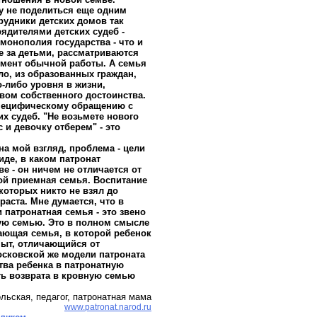
у не поделиться еще одним
удники детских домов так
ядителями детских судеб -
 монополия государства - что и
 за детьми, рассматриваются
емент обычной работы. А семья
ило, из образованных граждан,
-либо уровня в жизни,
вом собственного достоинства.
специфическому обращению с
их судеб. "Не возьмете нового
 и девочку отберем" - это
а мой взгляд, проблема - цели
иде, в каком патронат
ве - он ничем не отличается от
й приемная семья. Воспитание
 которых никто не взял до
раста. Мне думается, что в
 патронатная семья - это звено
ую семью. Это в полном смысле
ающая семья, в которой ребенок
пыт, отличающийся от
осковской же модели патроната
тва ребенка в патронатную
ь возврата в кровную семью
льская, педагог, патронатная мама
www.patronat.narod.ru