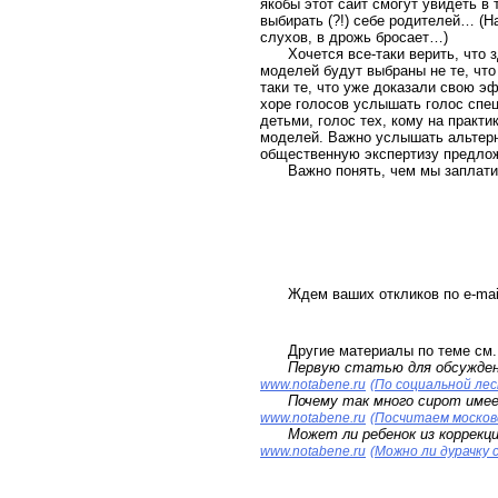
якобы этот сайт смогут увидеть в 
выбирать (?!) себе родителей… (На
слухов, в дрожь бросает…)
Хочется все-таки верить, что
моделей будут выбраны не те, что 
таки те, что уже доказали свою э
хоре голосов услышать голос спе
детьми, голос тех, кому на практ
моделей. Важно услышать альтерн
общественную экспертизу предло
Важно понять, чем мы заплат
Ждем ваших откликов по e-mail:
Другие материалы по теме см.
Первую статью для обсужден
www.notabene.ru
(По социальной лес
Почему так много сирот име
www.notabene.ru
(Посчитаем москов
Может ли ребенок из коррекц
www.notabene.ru
(Можно ли дурачку