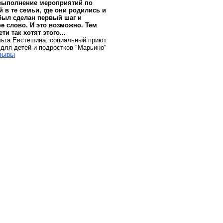
 выполнение мероприятий по
 в те семьи, где они родились и
был сделан первый шаг и
е слово. И это возможно. Тем
ти так хотят этого...
ьга Евстешина, социальный приют
для детей и подростков "Марьино"
тзывы