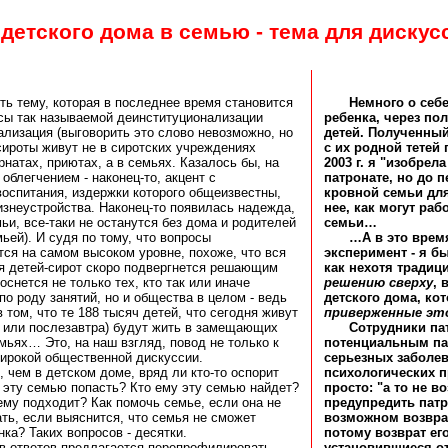
 детского дома в семью - тема для дискус
ь тему, которая в последнее время становится
Немного о себе
осы так называемой деинституционализации
ребенка, через по
ализация (выговорить это слово невозможно, но
детей. Полученны
-сироты живут не в сиротских учреждениях
с их родной тетей 
ернатах, приютах, а в семьях. Казалось бы, на
2003 г. я "изобрела
облегчением - наконец-то, акцент с
патронате, но до 
 воспитания, издержки которого общеизвестны,
кровной семьи для
неустройства. Наконец-то появилась надежда,
нее, как могут ра
ьи, все-таки не останутся без дома и родителей
семьи…
ей). И судя по тому, что вопросы
…А в это врем
ся на самом высоком уровне, похоже, что вся
эксперимент - я б
я детей-сирот скоро подвергнется решающим
как нехотя тради
оснется не только тех, кто так или иначе
решению сверху
, 
по роду занятий, но и общества в целом - ведь
детского дома, ко
том, что те 188 тысяч детей, что сегодня живут
приверженные эт
у или послезавтра) будут жить в замещающих
Сотрудники па
емьях… Это, на наш взгляд, повод не только к
потенциальным па
широкой общественной дискуссии.
серьезных заболев
, чем в детском доме, вряд ли кто-то оспорит
психологических 
 в эту семью попасть? Кто ему эту семью найдет?
просто: "а то не 
 ему подходит? Как помочь семье, если она не
предупредить патр
ать, если выяснится, что семья не сможет
возможном возврат
ка? Таких вопросов - десятки.
потому возврат ег
ов ответов предлагается перепрофилировать
установившиеся о