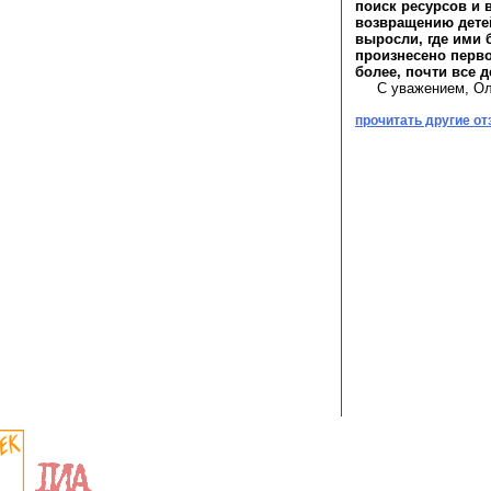
поиск ресурсов и
возвращению детей
выросли, где ими 
произнесено перво
более, почти все де
С уважением, Ол
прочитать другие о