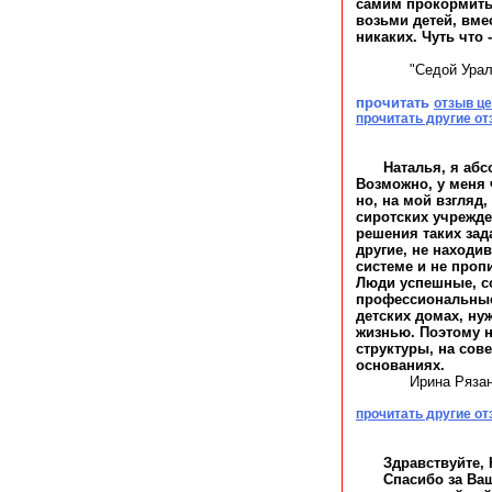
самим прокормитьс
возьми детей, вме
никаких. Чуть что 
"Седой Урал
прочитать
отзыв ц
прочитать другие о
Наталья, я абс
Возможно, у меня
но, на мой взгляд
сиротских учрежде
решения таких зад
другие, не находи
системе и не проп
Люди успешные, с
профессиональные.
детских домах, ну
жизнью. Поэтому 
структуры, на сов
основаниях.
Ирина Ряза
прочитать другие о
Здравствуйте, 
Спасибо за Ваш