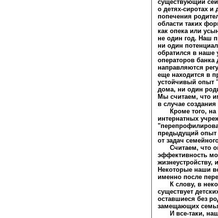
существующий сей
о детях-сиротах и 
попечения родите
области таких фор
как опека или усы
не один год. Наш п
ни один потенциал
обратился в наше
операторов банка 
направляются регу
еще находится в п
устойчивый опыт "
дома, ни один род
Мы считаем, что и
в случае создания
Кроме того, на
интернатных учре
"перепрофилирова
предыдущий опыт 
от задач семейног
Считаем, что о
эффективность мо
жизнеустройству, 
Некоторые наши в
именно после пере
К слову, в нек
существует детски
оставшиеся без ро
замещающих семья
И все-таки, на