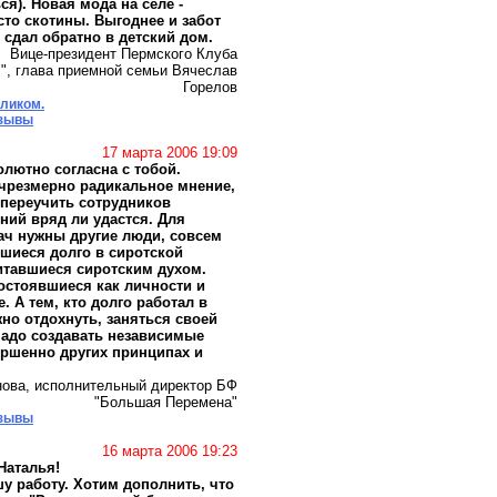
я). Новая мода на селе -
сто скотины. Выгоднее и забот
- сдал обратно в детский дом.
Вице-президент Пермского Клуба
", глава приемной семьи Вячеслав
Горелов
еликом.
тзывы
17 марта 2006 19:09
олютно согласна с тобой.
 чрезмерно радикальное мнение,
, переучить сотрудников
ний вряд ли удастся. Для
ач нужны другие люди, совсем
вшиеся долго в сиротской
итавшиеся сиротским духом.
остоявшиеся как личности и
 А тем, кто долго работал в
жно отдохнуть, заняться своей
надо создавать независимые
ершенно других принципах и
нова, исполнительный директор БФ
"Большая Перемена"
тзывы
16 марта 2006 19:23
Наталья!
у работу. Хотим дополнить, что