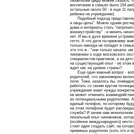
любителей цифр можем сказать, чт
воспитании в семьях было 154 реб
остальные около 50 - в еще 11 пат
ребенка на учреждение).
Подобный подход представляе
и овцы целы". Можно одним росче
дома и интернаты стать "патронат
жизнеустройству" - и менять ниче
нет. И мы в духе времени устраив
гетто. А что дети по-прежнему жив
только никогда не попадет в семью
это что ж - "они только начали, им
чиновники о ходе московского экс
специалистов-практиков, а на дет
на существующий опыт - об этом в
ждет нас на уровне страны?
Еще один важный вопрос - во
родителей, что закономерно вклю
поле. Тоже, казалось бы, очевидн
работать со своим кругом потенци
учреждения знает нужды конкретн
не может отменить взаимодействи
их потенциальными родителями. А
единый телефон, по которому буду
на этом телефоне будет распредел
служба? И зачем нам монополизм 
печальный опыт чиновников, котор
(особенно международного) нечто 
стоит идея создать сайт, на кото
приемных родителях (хоть это и п