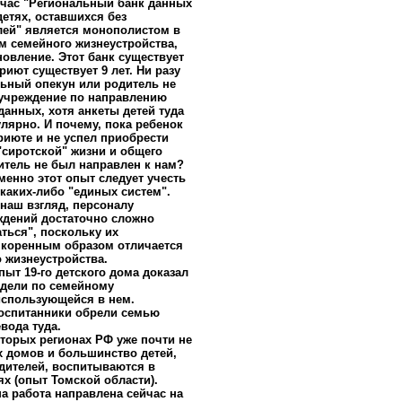
час "Региональный банк данных
детях, оставшихся без
лей" является монополистом в
м семейного жизнеустройства,
новление. Этот банк существует
риют существует 9 лет. Ни разу
ьный опекун или родитель не
 учреждение по направлению
данных, хотя анкеты детей туда
лярно. И почему, пока ребенок
риюте и не успел приобрести
сиротской" жизни и общего
итель не был направлен к нам?
менно этот опыт следует учесть
 каких-либо "единых систем".
 наш взгляд, персоналу
ждений достаточно сложно
ться", поскольку их
коренным образом отличается
о жизнеустройства.
пыт 19-го детского дома доказал
дели по семейному
использующейся в нем.
оспитанники обрели семью
вода туда.
оторых регионах РФ уже почти не
х домов и большинство детей,
дителей, воспитываются в
х (опыт Томской области).
ша работа направлена сейчас на