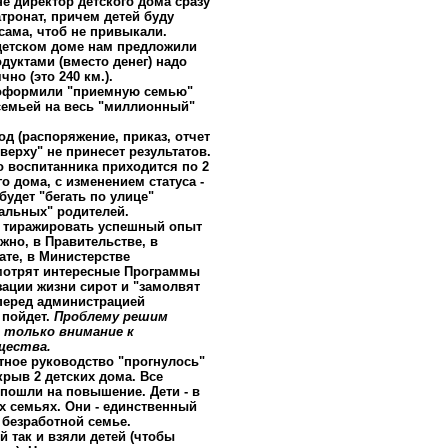
е директор детского дома сразу
атронат, причем детей буду
сама, чтоб не привыкали.
етском доме нам предложили
одуктами (вместо денег) надо
но (это 240 км.).
 оформили "приемную семью"
семьей на весь "миллионный"
д (распоряжение, приказ, отчет
сверху" не принесет результатов.
о воспитанника приходится по 2
о дома, с изменением статуса -
 будет "бегать по улице"
альных" родителей.
и тиражировать успешный опыт
жно, в Правительстве, в
те, в Министерстве
мотрят интересные Программы
ации жизни сирот и "замолвят
перед администрацией
 пойдет.
Проблему решим
 только внимание к
щества.
тное руководство "прогнулось"
крыв 2 детских дома. Все
 пошли на повышение. Дети - в
х семьях. Они - единственный
 безработной семье.
 так и взяли детей (чтобы