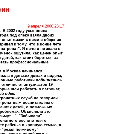
сии
9 апреля 2006 23:17
. В 2002 году усыновила
лгода под опеку взяла двоих
й опыт жизни с ними и общения
привел к тому, что в конце лета
 патронат". Я ничего не знала о
печенок ощутила, как ценен опыт
 детей, как стоит бороться за
ботать профессиональные
я в Москве начинался
ывала в детских домах и видела,
ционные работники
подчинялись
в отличие от энтузиастов 19
торые шли работать в патронат,
ой идее
.
тронатных служб не говорили
тронатным воспитателям о
аниях детей, о возможных
проблемах. Объясняли это
возьмут…". "Забывали"
онатного воспитателя о
е ребенка в кровную семью, а
о "резал по-живому"
тношения в новой семье.