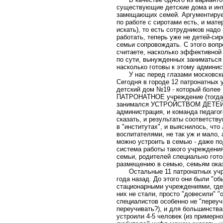
существующие детские дома и инт
замещающих семей. Аргументирует
по работе с сиротами есть, и мат
искать), то есть сотрудников надо
работать, теперь уже не детей-си
семьи сопровождать. С этого вопр
считаете, насколько эффективной 
по сути, вынужденных заниматься 
насколько готовы к этому админис
У нас перед глазами московск
Сегодня в городе 12 патронатных 
детский дом №19 - который более 
ПАТРОНАТНОЕ учреждение (тогда в
занимался УСТРОЙСТВОМ ДЕТЕЙ В
администрация, и команда педагог
сказать, и результаты соответств
в "институтах", и выяснилось, чт
воспитателями, не так уж и мало, 
можно устроить в семью - даже п
система работы такого учреждения
семьи, родителей специально готов
размещению в семью, семьям ока
Остальные 11 патронатных уч
года назад. До этого они были "о
стационарными учреждениями, где 
них не стали, просто "довесили" 
специалистов особенно не "переучи
переучивать?), и для большинства
устроили 4-5 человек (из примерно