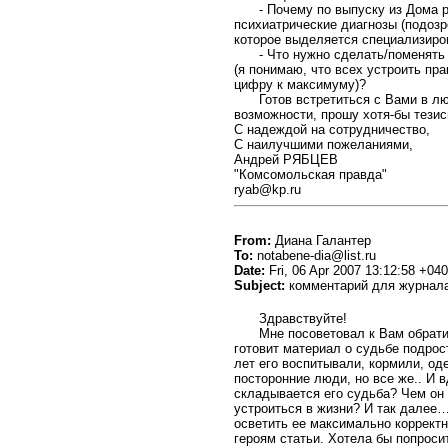
- Почему по выпуску из Дома 
психиатрические диагнозы (подозр
которое выделяется специализир
- Что нужно сделать/поменять
(я понимаю, что всех устроить пра
цифру к максимуму)?
Готов встретиться с Вами в л
возможности, прошу хотя-бы тезис
С надеждой на сотрудничество,
С наилучшими пожеланиями,
Андрей РЯБЦЕВ
"Комсомольская правда"
ryab@kp.ru
From:
Диана Галантер
To:
notabene-dia@list.ru
Date:
Fri, 06 Apr 2007 13:12:58 +04
Subject:
комментарий для журнала
Здравствуйте!
Мне посоветовал к Вам обрати
готовит материал о судьбе подрос
лет его воспитывали, кормили, од
посторонние люди, но все же.. И 
складывается его судьба? Чем он
устроиться в жизни? И так далее…
осветить ее максимально корректн
героям статьи. Хотела бы попроси