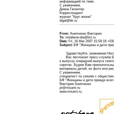
информацией по теме.
С уважением,
Диана Галантер
Корреспондент
журнал "Круг жизни"
digal@bk.ru
From:
Анипченко Виктория
To:
notabene-dia@list.ru
Date:
Fri, 16 Mar 2007 15:59:18 +03
Subject:
БФ "Женщины и дети преж
Здравствуйте, уважаемая Нат
Вас беспокоит пресс-служба 
к выпуску очередной выпуск газет
сиротах. Будем Вам признательны
материалы детей, их фото или рис
С уважением,
специалист по связям с обществ
БФ "Женщины и дети прежде всег
Виктория Анипченко
pr@misami.ru
www.misami.ru