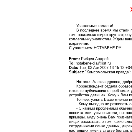
Уважаемые коллеги!
В последнее время мы стали 
том, насколько широк круг затрон
коллегам-журналистам. Ждем ваши
изданиями.
С уважением НОТАБЕНЕ.РУ
From:
Рябцев Андрей
To:
notabene-dia@list.ru
Date:
Tue, 03 Apr 2007 13:15:13 +0
Subject:
"Комсомольская правда":
Наталья Александровна, добр
Корреспондент отдела образов
готовлю публикацию о проблемах 
устройства детишек. Хочу к Вам к
Точнее, узнать Ваше мнение 
- Кому выгодно не развивать 
- С какими проблемами обычн
воспитатели, усыновители, пытаяс
примеры, буду очень Вам признате
лицах рассказать о том, какие сл
сотрудниками банка данных, дирек
настоящих имен в статье без согл