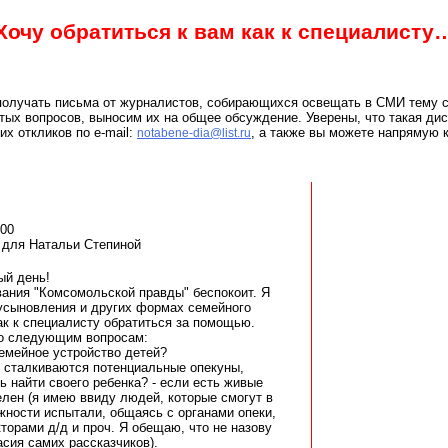
Хочу обратиться к вам как к специалисту
получать письма от журналистов, собирающихся освещать в СМИ тему си
утых вопросов, выносим их на общее обсуждение. Уверены, что такая дис
х откликов по e-mail:
, а также вы можете напрямую 
notabene-dia@list.ru
400
 для Натальи Степиной
ый день!
ания "Комсомольской правды" беспокоит. Я
усыновления и других формах семейного
ак к специалисту обратиться за помощью.
по следующим вопросам:
семейное устройство детей?
о сталкиваются потенциальные опекуны,
ь найти своего ребенка? - если есть живые
лен (я имею ввиду людей, которые смогут в
ожности испытали, общаясь с органами опеки,
торами д/д и проч. Я обещаю, что не назову
асия самих рассказчиков).