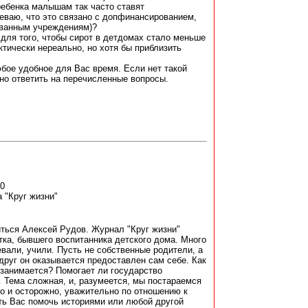
ребенка малышам так часто ставят
еваю, что это связано с допфинансированием,
ованным учреждениям)?
 для того, чтобы сирот в детдомах стало меньше
ктически нереально, но хотя бы приблизить
юбое удобное для Вас время. Если нет такой
но ответить на перечисленные вопросы.
00
 "Круг жизни"
ться Алексей Рудов. Журнал "Круг жизни"
тка, бывшего воспитанника детского дома. Много
евали, учили. Пусть не собственные родители, а
вдруг он оказывается предоставлен сам себе. Как
 занимается? Помогает ли государство
 Тема сложная, и, разумеется, мы постараемся
о и осторожно, уважительно по отношению к
ть Вас помочь историями или любой другой