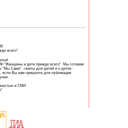
00
де всего"
алья!
БФ "Женщины и дети прежде всего". Мы готовим
ы "Мы Сами", газеты для детей и о детях-
, если Вы нам пришлете для публикации
унки.
енностью и СМИ
о"