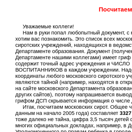
Посчитаем
Уважаемые коллеги!
Нам в руки попал любопытный документ, с
хотим вас познакомить. Это список всех моско
сиротских учреждений, находящихся в ведомс
Департаменте образования. Документ (получе
Департаменте нашими коллегами) имеет гриф
содержит точный адрес учреждения и ЧИСЛО
ВОСПИТАННИКОВ в каждом учреждении. Надо 
координаты любого московского сиротского у
являются тайной (например, находятся в откр
на сайте московского Департамента образова
других сайтов), поэтому напрашивается вывод
грифом ДСП скрывается информация о числе д
Итак, посчитаем московских сирот. Общее ч
данным на начало 2005 года) составляет
3327
тоже далеко не тайна, цифра 3,5 тысяч детей 
многих официальных докладах, например, в 
Уполномоченного по правам ребенка в городе