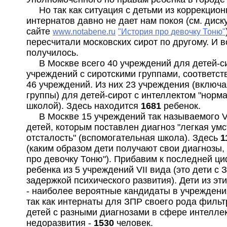
Но так как ситуация с детьми из коррекцио
интернатов давно не дает нам покоя (см. диск
сайте
www.notabene.ru
"История про девочку Тоню"
пересчитали московских сирот по другому. И в
получилось.
В Москве всего 40 учреждений для детей-с
учреждений с сиротскими группами, соответст
46 учреждений. Из них 23 учреждения (включа
группы) для детей-сирот с интеллектом "норма
школой). Здесь находится
1681
ребенок.
В Москве 15 учреждений так называемого VI
детей, которым поставлен диагноз "легкая ум
отсталость" (вспомогательная школа). Здесь
1
(каким образом дети получают свои диагнозы,
про девочку Тоню"). Прибавим к последней ц
ребенка из 5 учреждений VII вида (это дети с 
задержкой психического развития). Дети из эт
- наиболее вероятные кандидаты в учреждения
так как интернаты для ЗПР своего рода фильт
детей с разными диагнозами в сфере интелле
недоразвития -
1530
человек.