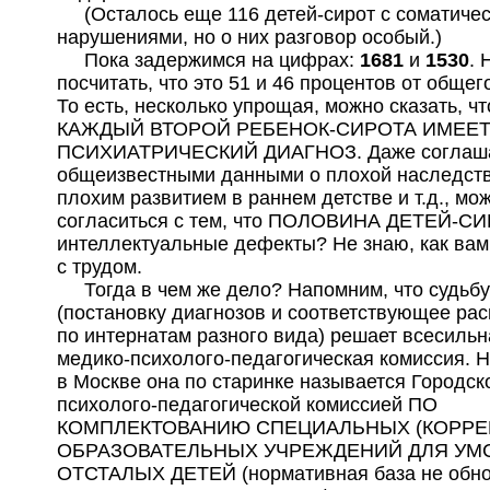
(Осталось еще 116 детей-сирот с соматиче
нарушениями, но о них разговор особый.)
Пока задержимся на цифрах:
1681
и
1530
. 
посчитать, что это 51 и 46 процентов от общег
То есть, несколько упрощая, можно сказать, чт
КАЖДЫЙ ВТОРОЙ РЕБЕНОК-СИРОТА ИМЕЕ
ПСИХИАТРИЧЕСКИЙ ДИАГНОЗ. Даже соглаша
общеизвестными данными о плохой наследств
плохим развитием в раннем детстве и т.д., мо
согласиться с тем, что ПОЛОВИНА ДЕТЕЙ-СИ
интеллектуальные дефекты? Не знаю, как вам
с трудом.
Тогда в чем же дело? Напомним, что судьбу
(постановку диагнозов и соответствующее ра
по интернатам разного вида) решает всесильн
медико-психолого-педагогическая комиссия. 
в Москве она по старинке называется Городск
психолого-педагогической комиссией ПО
КОМПЛЕКТОВАНИЮ СПЕЦИАЛЬНЫХ (КОРРЕ
ОБРАЗОВАТЕЛЬНЫХ УЧРЕЖДЕНИЙ ДЛЯ УМ
ОТСТАЛЫХ ДЕТЕЙ (нормативная база не обно