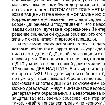
массовую школу, так и будет деградировать, 
по низшей планке. ПОТОМУ ЧТО ПОКА НЕТ
ВОЗВРАЩЕНИЯ РЕБЕНКА В НОРМАЛЬНУЮ С
Коррекционные учреждения не ставят задачи 
коррекции ребенка и "подтягивания" его к мас
Таким образом, путевка в коррекционный интер
решение социальной судьбы ребенка, это его 
жизнь с очень низкой стартовой площадки.
И тут самое время вспомнить о тех 116 детя
которые находятся в коррекционных учрежден
видов - это дети с ДЦП, слабослышащие и с 
слуха и речи. Так вот, известно ли вам, скольк
с ДЦП учится в школе в нашей десятимиллион
12
человек. ДВЕ-НАД-ЦАТЬ. Есть сиротская гр
интернате №31. Что, дети-сироты не болеют 
не нужно учиться в школе? А если это не так, т
московские сироты с ДЦП? За исключением 12,
можно догадаться, живут в интернатах ведомс
Департамента образования, а Департамента 
защиты, так называемых собесовских интернат
такое, читайте Гонсалеса "Белым по черному".