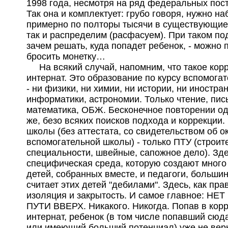
1998 года, несмотря на ряд федеральных пос
Так она и комплектует: грубо говоря, нужно на
примерно по полторы тысячи в существующие
так и распределим (расфасуем). При таком п
зачем решать, куда попадет ребенок, - можно 
бросить монетку…
На всякий случай, напомним, что такое ко
интернат. Это образование по курсу вспомога
- ни физики, ни химии, ни истории, ни иностра
информатики, астрономии. Только чтение, пис
математика, ОБЖ. Бесконечное повторении од
же, безо всяких поисков подхода и коррекции.
школы (без аттестата, со свидетельством об о
вспомогательной школы) - только ПТУ (строи
специальности, швейные, сапожное дело). Зд
специфическая среда, которую создают мног
детей, собранных вместе, и педагоги, больши
считает этих детей "дебилами". Здесь, как пр
изоляция и закрытость. И самое главное: НЕ
ПУТИ ВВЕРХ. Никакого. Никогда. Попав в кор
интернат, ребенок (в том числе попавший сюд
или имеющий больший потенциал) уже не вер