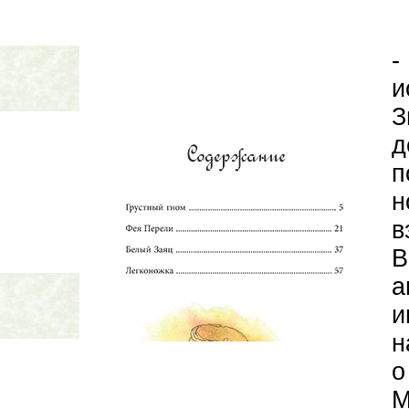
-
и
З
д
п
н
в
В
а
и
н
о
М