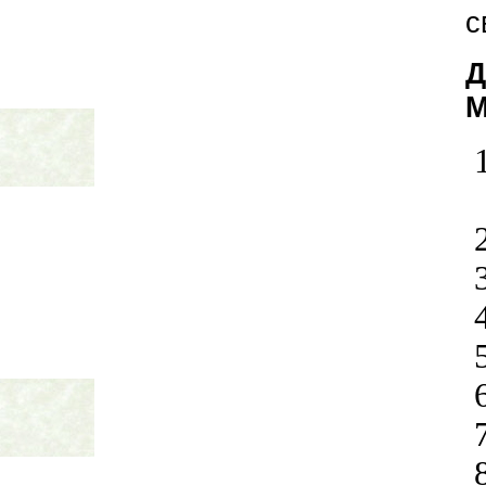
с
Д
М