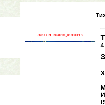
Ти
Заказ книг - notabene_book@list.ru
Т
4
З
Х
М
И
I