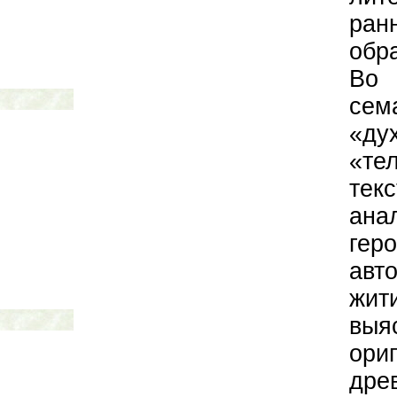
ран
обр
Во 
сем
«ду
«те
текс
ана
ге
ав
жи
вы
ори
дре