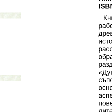
ISB
Кн
ра
дре
ис
рас
обр
раз
«Ду
съп
осн
асп
пов
л