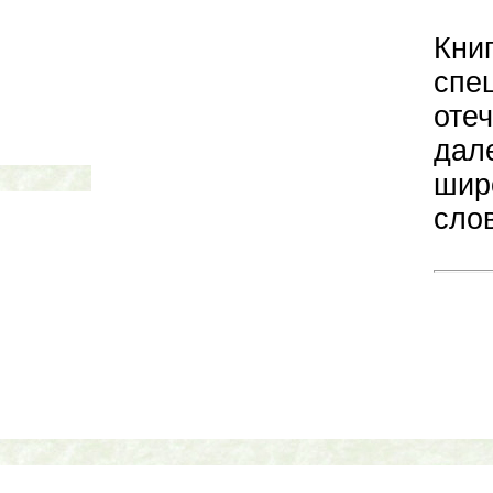
Кн
сп
оте
дал
шир
сло