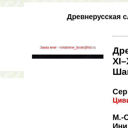
Древнерусская с
Заказ книг - notabene_book@list.ru
Др
XI–
Шай
Сер
Цив
М.-
Ини