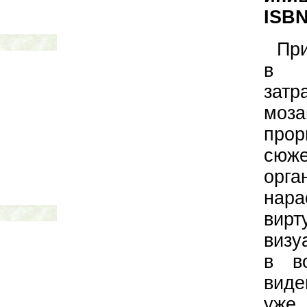
ISBN
При
в е
затр
моза
про
сюже
орга
нар
вир
визу
в в
виде
уже