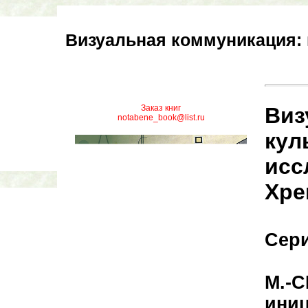
Визуальная коммуникация: 
Заказ книг
Виз
notabene_book@list.ru
кул
исс
Хре
Сер
М.-С
иниц