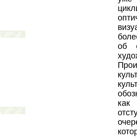
цикл
опти
визу
боле
об 
худ
Прои
куль
кул
обоз
как
отс
оче
кото