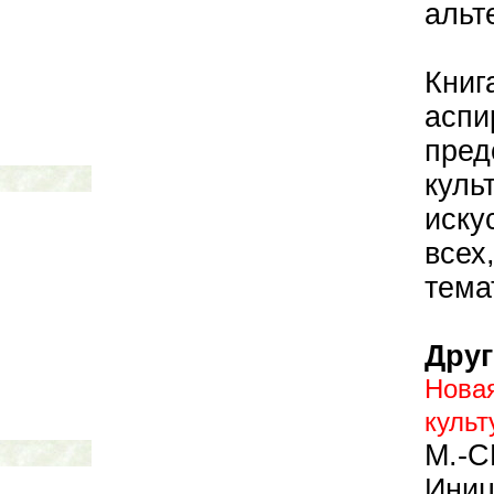
альт
Книг
асп
пред
кул
иску
все
тема
Друг
Нов
культ
М.-
Иниц