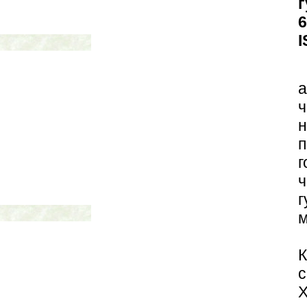
г
6
I
а
ч
м
X