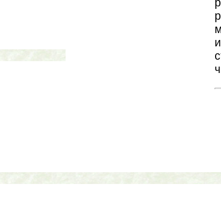
р
и
с
ч