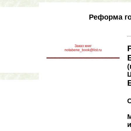
Реформа го
Заказ книг
notabene_book@list.ru
(
М
и