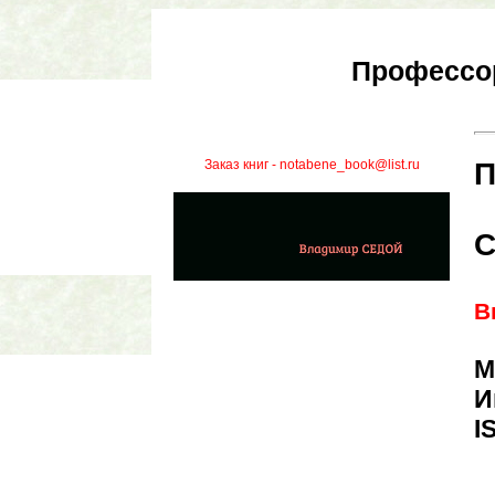
Профессор
Заказ книг - notabene_book@list.ru
П
С
В
М
И
I