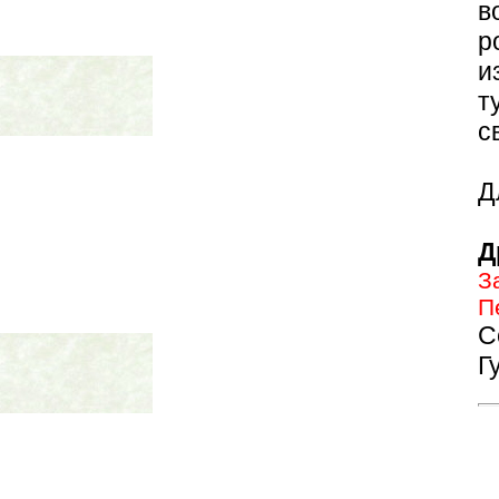
в
р
и
т
с
Д
Д
З
П
С
Г