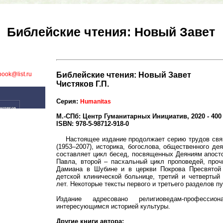
Библейские чтения: Новый Завет
book@list.ru
Библейские чтения: Новый Завет
Чистяков Г.П.
Серия:
Humanitas
М.-СПб: Центр Гуманитарных Инициатив, 2020 - 400 
ISBN: 978-5-98712-918-0
Настоящее издание продолжает серию трудов свя
(1953–2007), историка, богослова, общественного де
составляет цикл бесед, посвященных Деяниям апост
Павла, второй – пасхальный цикл проповедей, про
Дамиана в Шубине и в церкви Покрова Пресвятой
детской клинической больнице, третий и четвертый
лет. Некоторые тексты первого и третьего разделов п
Издание адресовано религиоведам-професс
интересующимся историей культуры.
Другие книги автора: