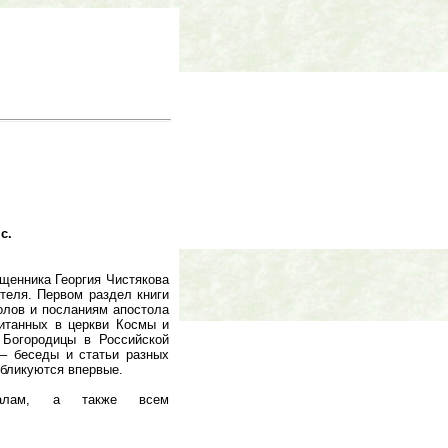
с.
щенника Георгия Чистякова
ятеля. Первом раздел книги
олов и посланиям апостола
читанных в церкви Космы и
 Богородицы в Российской
 – беседы и статьи разных
убликуются впервые.
ионалам, а также всем