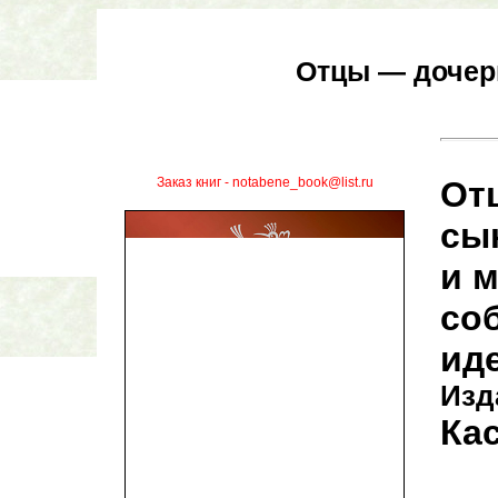
Отцы — дочер
Заказ книг - notabene_book@list.ru
От
сы
и 
со
ид
Изд
Кас