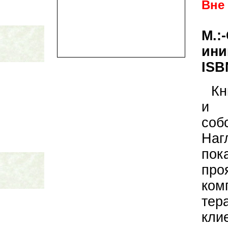
Вне
М.:
ини
ISB
Кн
и 
соб
Наг
пок
пр
ком
те
кли