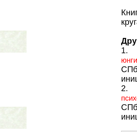
Кни
круг
Дру
1
юнги
СП
ини
2
псих
СП
ини