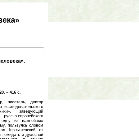
века»
человека».
0. – 416 с.
, писатель, доктор
о исследовательского
ики», заведующий
ко-европейского
т одну из важнейших
му, пользуясь словом
гал Чернышевский, от
зя ожидать и духовной