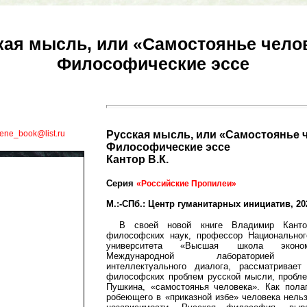
кая мысль, или «Самостоянье чело
Философические эссе
bene_book@list.ru
Русская мысль, или «Самостоянье 
Философические эссе
Кантор В.К.
Серия
«Российские Пропилеи»
М.:-СПб.: Центр гуманитарных инициатив, 202
В своей новой книге Владимир Кантор
философских наук, профессор Национальног
университета «Высшая школа эконом
Международной лабораторией русс
интеллектуального диалога, рассматривае
философских проблем русской мысли, пробле
Пушкина, «самостоянья человека». Как пола
робеющего в «приказной избе» человека нель