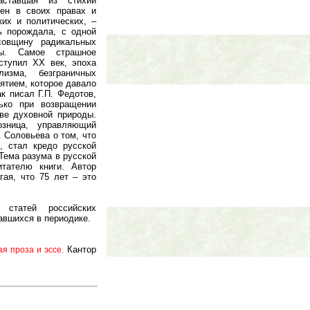
аставшая из стихии
чен в своих правах и
ких и политических, –
ь порождала, с одной
совщину радикальных
ны. Самое страшное
ступил ХХ век, эпоха
лизма, безграничных
ятием, которое давало
 писал Г.П. Федотов,
ько при возвращении
ве духовной природы.
озница, управляющий
. Соловьева о том, что
, стал кредо русской
Тема разума в русской
тателю книги. Автор
гая, что 75 лет – это
 статей российских
авшихся в периодике.
Кантор
я проза и эссе.