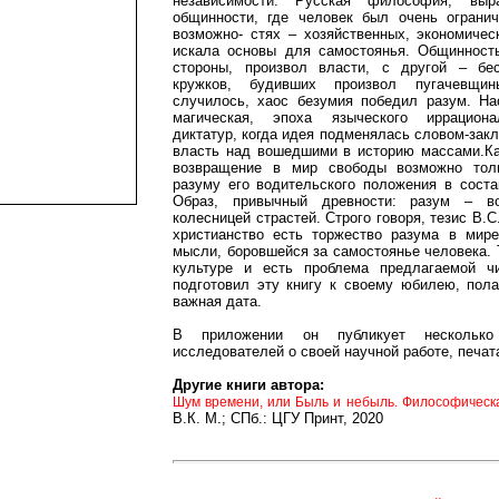
независимости. Русская философия, выр
общинности, где человек был очень ограни
возможно- стях – хозяйственных, экономичес
искала основы для самостоянья. Общинност
стороны, произвол власти, с другой – бе
кружков, будивших произвол пугачевщи
случилось, хаос безумия победил разум. На
магическая, эпоха языческого иррациона
диктатур, когда идея подменялась словом-закл
власть над вошедшими в историю массами.Как
возвращение в мир свободы возможно тол
разуму его водительского положения в соста
Образ, привычный древности: разум – в
колесницей страстей. Строго говоря, тезис В.С
христианство есть торжество разума в мире
мысли, боровшейся за самостоянье человека. 
культуре и есть проблема предлагаемой чи
подготовил эту книгу к своему юбилею, пола
важная дата.
В приложении он публикует несколько
исследователей о своей научной работе, печат
Другие книги автора:
Шум времени, или Быль и небыль. Философическа
В.К. М.; СПб.: ЦГУ Принт, 2020