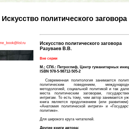
Искусство политического заговора
ene_book@list.ru
Искусство политического заговора
Разуваев В.В.
Вне серии
М.; СПб.: Петроглиф, Центр гуманитарных иници
ISBN 978-5-98712-505-2
Современная политология занимается полит
политическим поведением, международ
методологией, социальной политикой и так дале
места политическим заговорам, государств
интригам. То есть тому, чем автор занимается уж
книга является продолжением (или развитие
«Анатомия политической интриги» и «Государс
политике».
Для широкого круга читателей.
Другие книги автора: