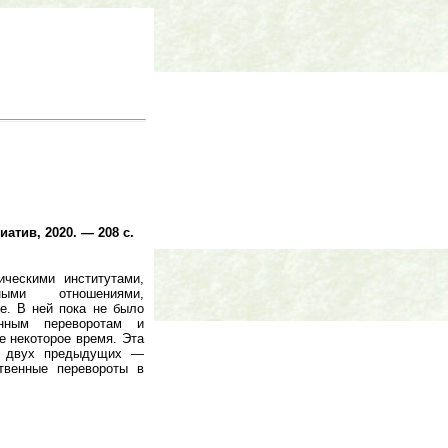
атив, 2020. — 208 с.
ическими институтами,
ными отношениями,
е. В ней пока не было
енным переворотам и
е некоторое время. Эта
м) двух предыдущих —
твенные перевороты в