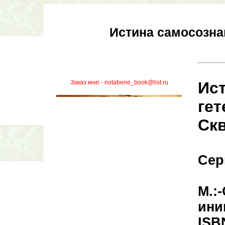
Истина самосозна
Заказ книг - notabene_book@list.ru
Ис
ге
Скв
Сер
М.:
иниц
ISB