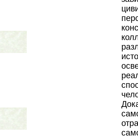
цив
пер
кон
кол
раз
ист
осв
реа
спо
чел
До
сам
отр
сам