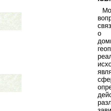
Мо
воп
свя
о 
дом
гео
реа
ис
явл
сфе
опр
дей
раз
за