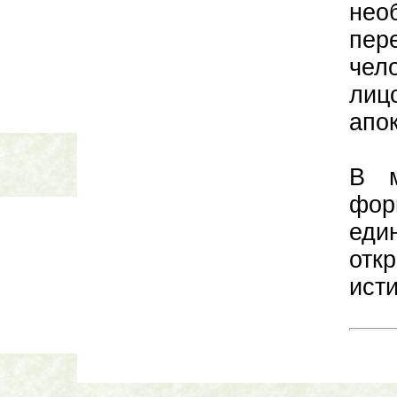
нео
пер
чел
лиц
апо
В м
фор
еди
отк
ист