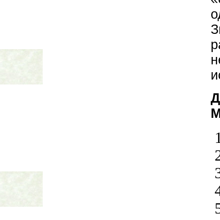
о
З
р
и
Д
М