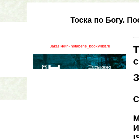
Тоска по Богу. П
Заказ книг - notabene_book@list.ru
Т
с
З
С
М
И
I