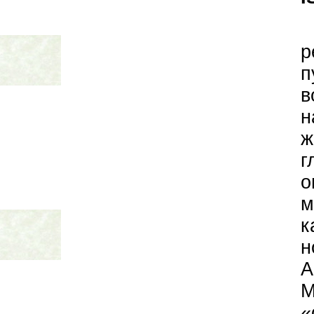
п
н
ж
г
о
м
к
н
А
«