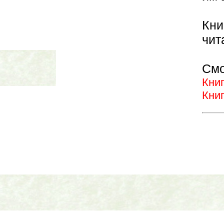
Кни
чит
Смо
Кни
Кни