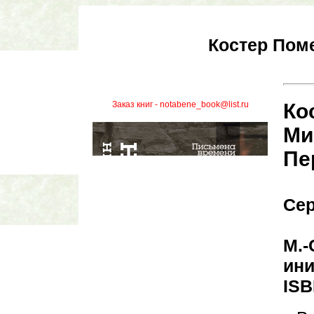
Костер Пом
Заказ книг - notabene_book@list.ru
Ко
Ми
Пе
Се
М.-
ини
ISB