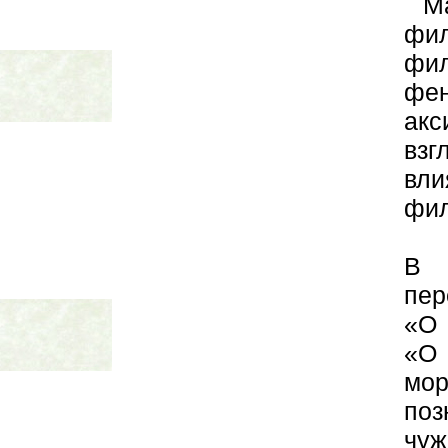
М
фил
фи
фен
акс
вз
вл
фил
В 
пер
«О 
«О
мо
поз
чуж