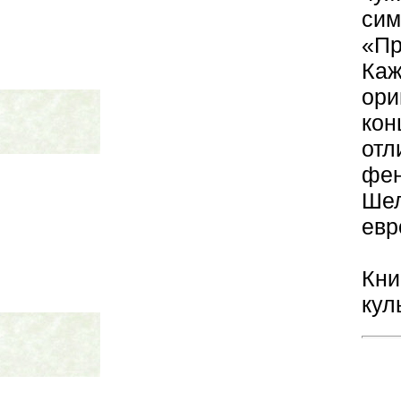
си
«П
Каж
ори
ко
от
фен
Ше
евр
Кни
кул