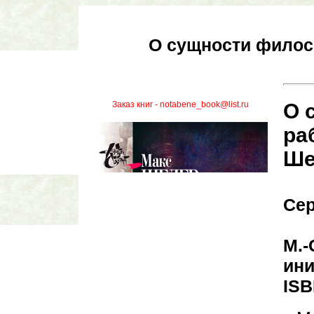
О сущности филос
Заказ книг - notabene_book@list.ru
О 
ра
Ше
Се
М.-
ини
ISB