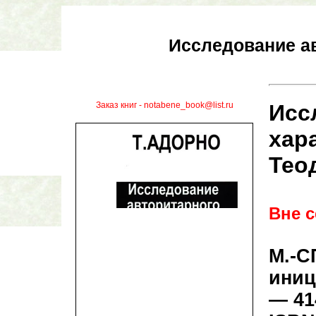
Исследование ав
Заказ книг - notabene_book@list.ru
Исс
хар
Тео
Вне 
М.-С
иниц
— 41