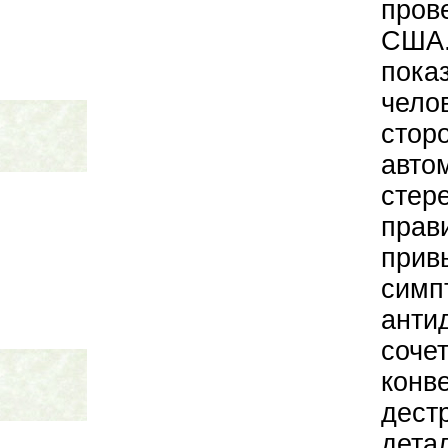
пров
США
пок
чел
сто
авт
сте
прав
прив
си
ант
соче
конв
дест
дет