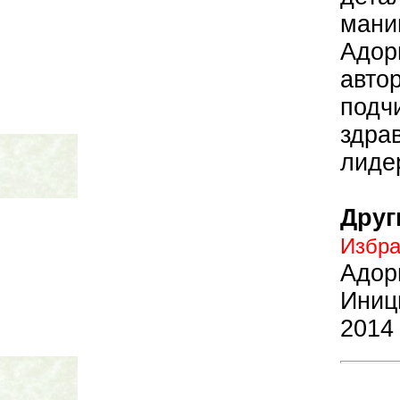
мани
Адо
авто
по
здра
лиде
Друг
Избр
Адор
Иниц
2014