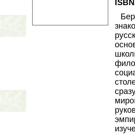
ISBN
Бер
знак
русс
осно
школ
фило
соц
стол
сраз
мир
ру
эмп
изуч