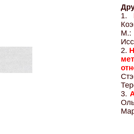
Дру
1.
Коэ
М.
Исс
2.
Н
ме
от
Стэ
Тер
3.
А
Оль
Мар