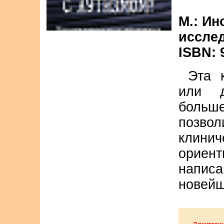
М.: И
исслед
ISBN: 
Эта 
или д
больш
позво
клин
ориент
написа
новейш