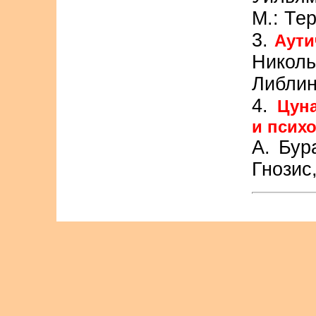
М.: Те
3.
Аути
Никол
Либлин
4.
Цуна
и псих
А. Бур
Гнозис