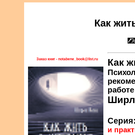
Как жит
Заказ книг - notabene_book@list.ru
Как ж
Психол
рекоме
работе
Ширл
Серия
и практ