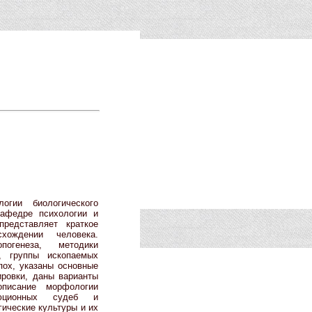
огии биологического
афедре психологии и
представляет краткое
хождении человека.
погенеза, методики
в, группы ископаемых
пох, указаны основные
ировки, даны варианты
описание морфологии
юционных судеб и
ические культуры и их