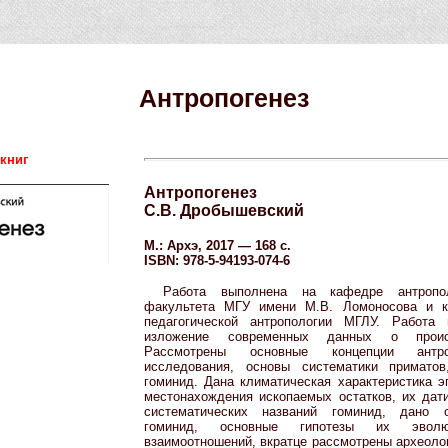
Антропогенез
 книг
Антропогенез
С.В. Дробышевский
М.: Архэ, 2017 — 168 с.
ISBN: 978-5-94193-074-6
Работа выполнена на кафедре антропол
факультета МГУ имени М.В. Ломоносова и к
педагогической антропологии МГЛУ. Работа 
изложение современных данных о проис
Рассмотрены основные концепции антро
исследования, основы систематики примато
гоминид. Дана климатическая характеристика э
местонахождения ископаемых остатков, их дат
систематических названий гоминид, дано 
гоминид, основные гипотезы их эвол
взаимоотношений, вкратце рассмотрены археолог