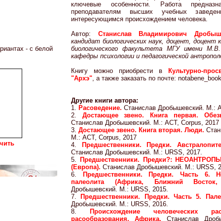
ключевые особенности. Работа предназ
преподавателям высших учебных заведе
интересующимся происхождением человека.
Автор:
Станислав Владимирович Дробыш
кандидат биологических наук, доцент, доцент
риантах - с белой
биологического факультета МГУ имени М.В.
кафедры психологии и педагогической антропол
Книгу можно приобрести в
Культурно-прос
"Архэ"
, а также заказать по почте: notabene_book
Другие книги автора:
1.
Расоведение.
Станислав Дробышевский. М.: А
2.
Достающее звено. Книга первая. Обез
Станислав Дробышевский. М.: АСТ, Corpus, 2017
3.
Достающее звено. Книга вторая. Люди.
Стан
М.: АСТ, Corpus, 2017
чить
4.
Предшественники. Предки. Австралопит
Станислав Дробышевский. М.: URSS, 2017.
5.
Предшественники. Предки?: НЕОАНТРОПЫ
(Европа).
Станислав Дробышевский. М.: URSS, 2
6.
Предшественники. Предки. Часть 6. Н
палеолита (Африка, Ближний Восто
Дробышевский. М.: URSS, 2015.
7.
Предшественники. Предки. Часть 5. Пал
Дробышевский. М.: URSS, 2016.
8.
Происхождение человеческих рас
расообразования. Африка.
Станислав Дроб