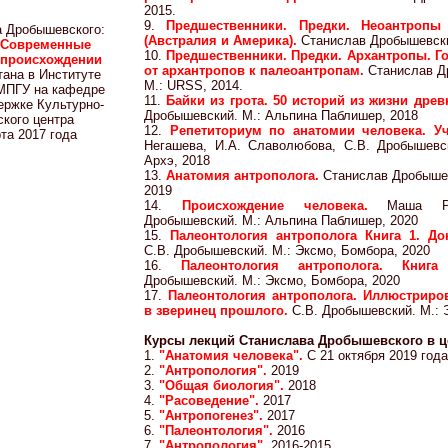
2015.
9.
Предшественники. Предки. Неоантропы
а Дробышевского:
(Австралия и Америка).
Станислав Дробышевски
. Современные
10.
Предшественники. Предки. Архантропы. 
 происхождении
от архантропов к палеоантропам.
Станислав Д
тана в Институте
М.: URSS, 2014.
 МПГУ на кафедре
11.
Байки из грота. 50 историй из жизни дре
ержке Культурно-
Дробышевский. М.: Альпина Паблишер, 2018
ского центра
12.
Репетиториум по анатомии человека. У
рта 2017 года
Негашева, И.А. Славолюбова, С.В. Дробышевск
Архэ, 2018
13.
Анатомия антрополога.
Станислав Дробышев
2019
14.
Происхождение человека.
Маша Ру
Дробышевский. М.: Альпина Паблишер, 2020
15.
Палеонтология антрополога Книга 1. До
С.В. Дробышевский. М.: Эксмо, Бомбора, 2020
16.
Палеонтология антрополога. Кни
Дробышевский. М.: Эксмо, Бомбора, 2020
17.
Палеонтология антрополога. Иллюстриро
в зверинец прошлого.
С.В. Дробышевский. М.: 
Курсы лекций Станислава Дробышевского в це
1.
"Анатомия человека".
С 21 октября 2019 года
2.
"Антропология".
2019
3.
"Общая биология".
2018
4.
"Расоведение".
2017
5.
"Антропогенез".
2017
6.
"Палеонтология".
2016
7.
"Антропология".
2016-2015