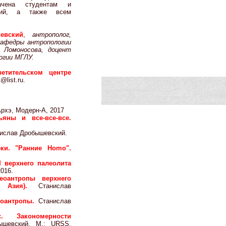
начена студентам и
ний, а также всем
евский
,
антрополог,
 кафедры антропологии
 Ломоносова, доцент
огии МГЛУ.
ветительском центре
@list.ru.
рхэ, Модерн-А, 2017
ьяны и все-все-все.
ислав Дробышевский.
еки. "Ранние Homo".
 верхнего палеолита
016.
еоантропы верхнего
к, Азия).
Станислав
еоантропы.
Станислав
. Закономерности
ышевский. М.: URSS,