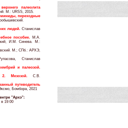
 верхнего палеолита
й. М.: URSS, 2015.
Гоминиды, переходные
робышевский.
вних людей.
Станислав
чебное пособие.
М.А.
ий, И.М. Синева. М.:
ский. М.; СПб.: АРХЭ,
пасова, Станислав
кембрий и палеозой.
га 2. Мезозой.
С.В.
ванный путеводитель
Эксмо, Бомбора, 2021
нтре "Архэ":
 в 19:00