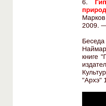
6.
Ги
природ
Марков
2009. —
Бесед
Наймар
книге 
издате
Культ
"Архэ" 