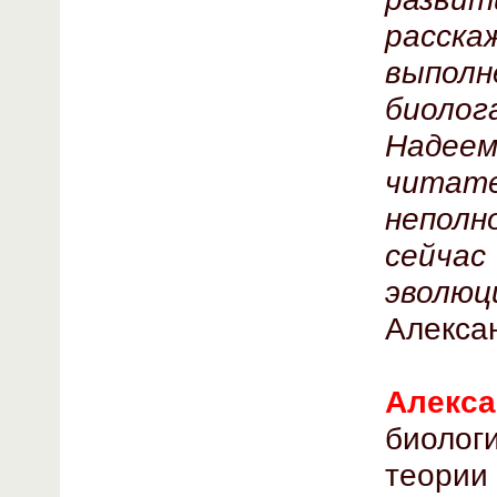
расск
выпол
биоло
Надее
читат
неполн
сейч
эволюц
Алекса
Алекс
биоло
теори