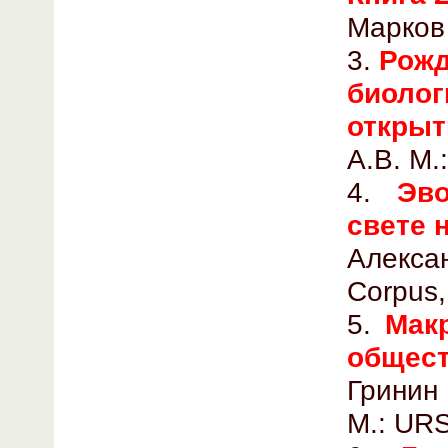
Марков 
3.
Рожд
биоло
откры
А.В. М.
4.
Эв
свете 
Алекса
Corpus,
5.
Мак
общест
Гринин 
М.: UR