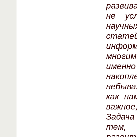
развив
не ус
научн
статей
информ
многим
именн
накоп
небыва
как на
важное
Задача
тем, 
разви