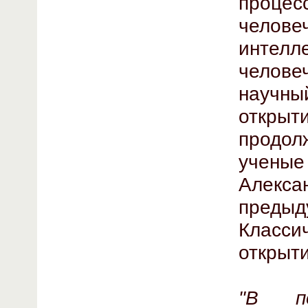
проц
челов
инте
челов
научн
откры
продо
учены
Алекса
преды
Класс
открыти
"В по