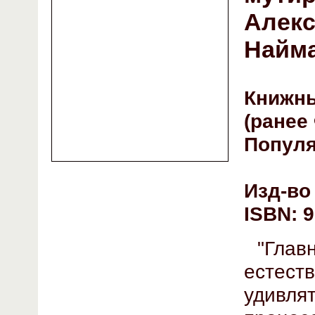
Алекс
Найм
Книжны
(ранее
Популя
Изд-во 
ISBN: 9
"Гла
естест
удивля