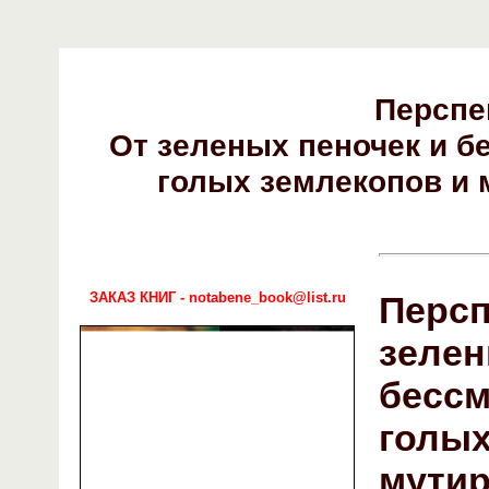
Перспе
От зеленых пеночек и 
голых землекопов и
ЗАКАЗ КНИГ - notabene_book@list.ru
Персп
зелен
бессм
голых
мутир