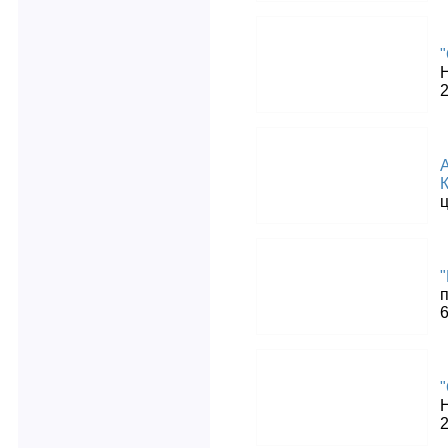
"
ц
"
2