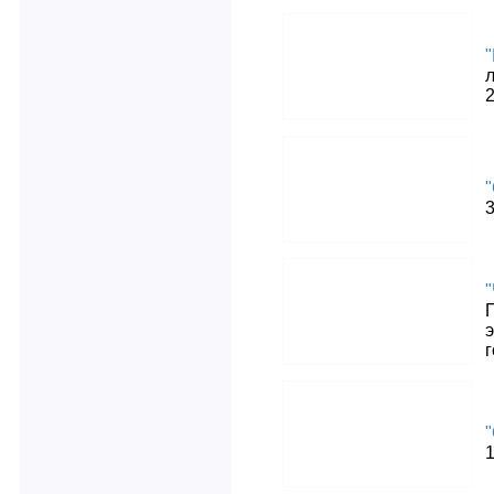
2
"
3
"
"
1