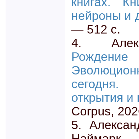
книгах. К
нейроны и 
— 512 с.
4. Алек
Рождени
Эволюцио
сегодня
открытия и
Corpus, 202
5. Алекса
Найм