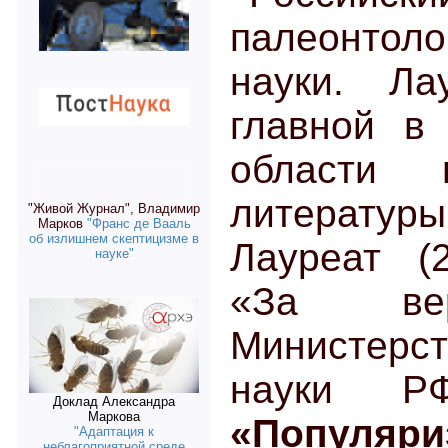
палеонтол
науки. Ла
главной в
области н
литератур
"Живой Журнал", Владимир
Марков
"Франс де Вааль
об излишнем скептицизме в
Лауреат (
науке"
«За вер
Министерс
науки Р
Доклад Александра
Маркова
«Популяри
"Адаптация к
неблагоприятной среде