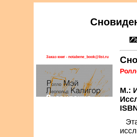
Сновиде
Заказ книг - notabene_book@list.ru
Сно
Ролл
М.:
Иссл
ISBN
Эт
исс