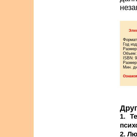
неза
Элек
Формат
Год изд
Размер:
Объем: 
ISBN: 9
Размер
Мин. д
Ознако
Друг
1. Т
псих
2. Л