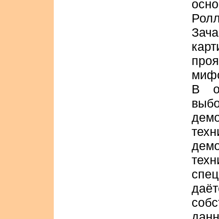
осно
Ролл
Зач
карт
проя
мифо
В о
выб
дем
те
дем
тех
спец
даё
соб
данн