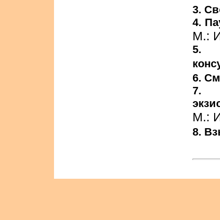
3. С
4. П
М.: 
5. 
конс
6. С
7.
экзи
М.: 
8. В