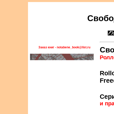
Свобо
Заказ книг - notabene_book@list.ru
Сво
Ролл
Roll
Free
Сер
и пр