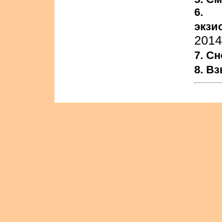
6.
экзи
2014
7. С
8. В