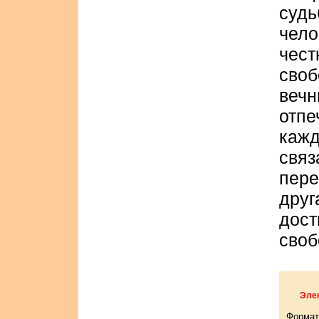
суд
чело
чес
своб
веч
отп
кажд
свя
пер
дру
дос
своб
Элек
Формат