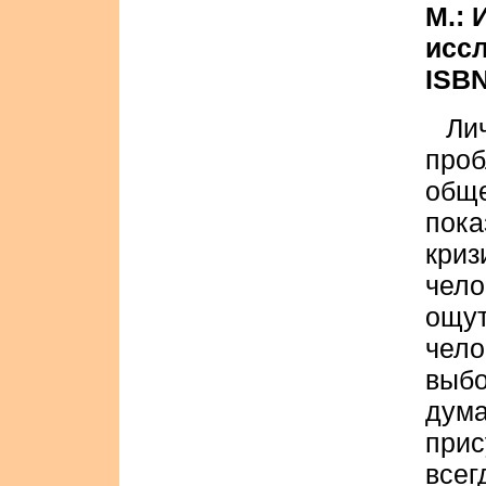
М.: 
иссл
ISBN
Ли
про
общ
пока
криз
чел
ощу
чел
выб
дум
прис
все