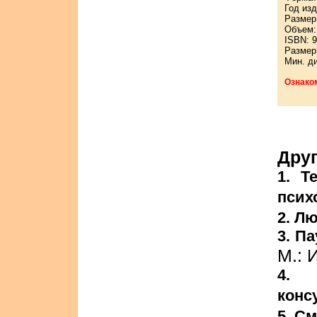
Год изд
Размер:
Объем: 
ISBN: 9
Размер
Мин. д
Ознако
Друг
1. Т
псих
2. Л
3. П
М.: 
4. 
конс
5. С