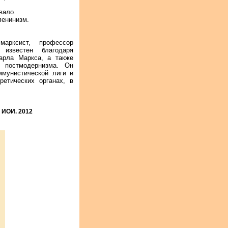
вало.
ленинизм.
арксист, профессор
известен благодаря
арла Маркса, а также
о постмодернизма. Он
мунистической лиги и
ретических органах, в
. ИОИ. 2012