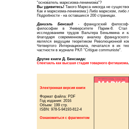
"основатель марксизма-ленинизма"?
Вы удивитесь!
Такого Маркса никогда не существо
Как и марксизма-ленинизма:) Либо марксизм, либо 
Подробности - на оставшихся 200 страницах.
Даниэль Бенсаид
- французский философ-м
философии в Университете Париж-8. Стал 
исследованиям трудов Вальтера Беньямина и к
благодаря современному анализу французског
являлся ведущим теоретиком Революционной ком
Четвертого Интернационала, печатался в их тео
частности в журнале РКЛ "Critigue communiste".
Другие книги Д. Бенсаида:
Спектакль как высшая стадия товарного фетишизма
Электронная версия книги
Формат файла: PDF
Год издания: 2016
Объем: 199 стр.
ISBN: 978-5-94193-812-4
Ознакомиться с фрагментом