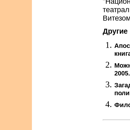
"Нацио
театр
Витезом
Другие
Апос
книг
Можн
2005.
Зага
поли
Фило