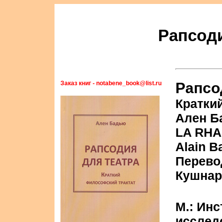
Рапсоди
Заказ книг - notabene_book@list.ru
Рапсо
Кратки
Ален Б
LA RHA
Alain B
Перево
Кушнар
М.: Ин
исследо