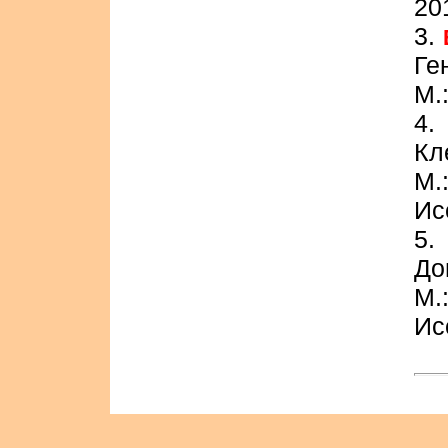
20
3.
Ге
М.
4
Кл
М.
Ис
5
До
М.
Ис