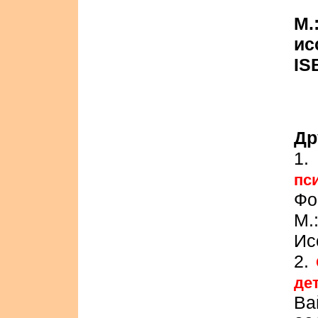
М.
ис
IS
Др
1
пс
Фо
М.
Ис
2.
де
Ва