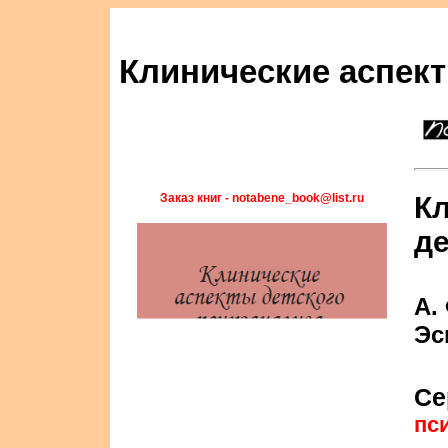
Клинические аспект
Заказ книг - notabene_book@list.ru
К
де
А.
Эс
Се
пс