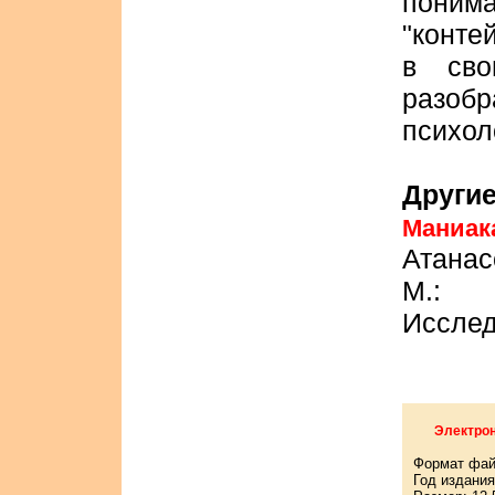
пони
"конте
в сво
разо
психол
Другие
Маниа
Атанас
М.: 
Исслед
Электрон
Формат фай
Год издания