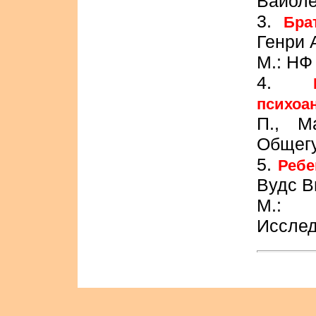
Вайоле
3.
Бра
Генри 
М.: НФ
4.
психоа
П., М
Общегу
5.
Ребе
Вудс В
М.: 
Исслед