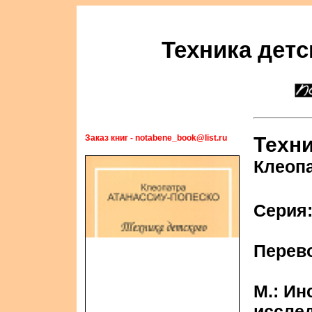
Техника детс
Заказ книг - notabene_book@list.ru
Техни
Клеоп
Серия
Перев
М.: Ин
исслед