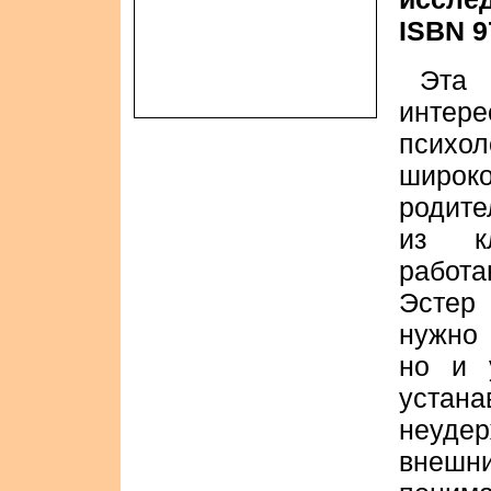
ISBN 9
Эта
интер
психо
широко
родите
из кл
работа
Эстер 
нужно 
но и у
уста
неуде
внешн