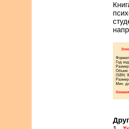
Кни
псих
ст
напр
Элек
Формат
Год изд
Размер:
Объем: 
ISBN: 9
Размер
Мин. д
Ознако
Друг
1.
Т