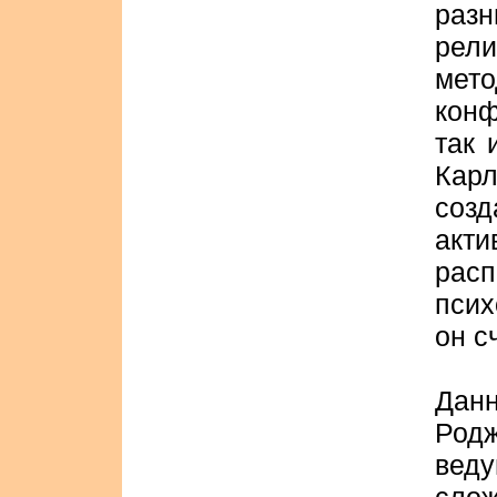
разн
рели
мет
конф
так 
Ка
созд
ак
рас
псих
он с
Данн
Род
веду