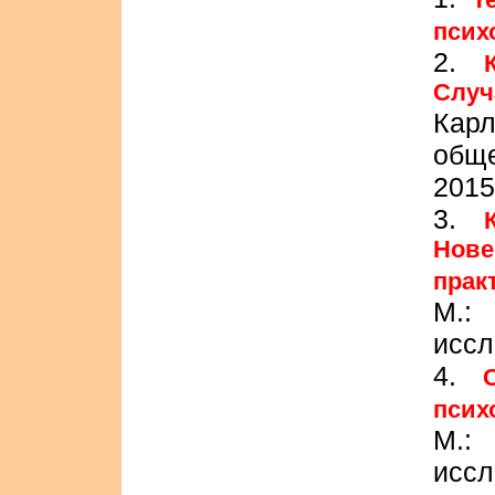
псих
2.
Случ
Кар
общ
2015
3.
Нове
прак
М.:
иссл
4.
псих
М.:
иссл