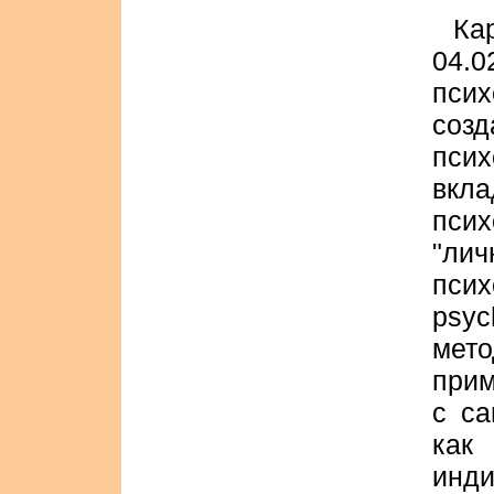
Ка
04.0
пси
созд
пси
вкл
пси
"лич
пси
psyc
мет
при
с са
ка
инд