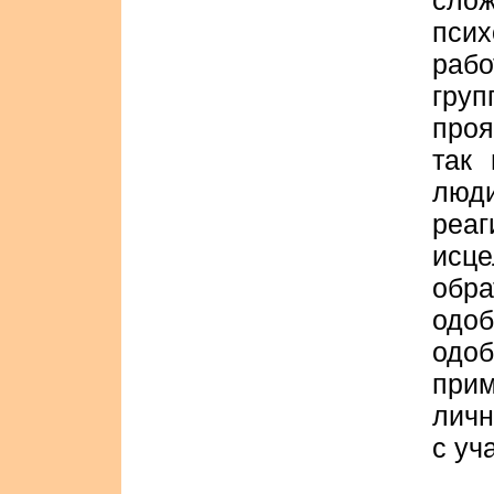
слож
псих
раб
груп
проя
так 
люди
реаг
исце
обр
одо
одо
при
личн
с уч