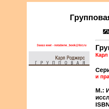
Группова
Заказ книг - notabene_book@list.ru
Гру
Карл
Сер
и пр
М.: 
иссл
ISBN