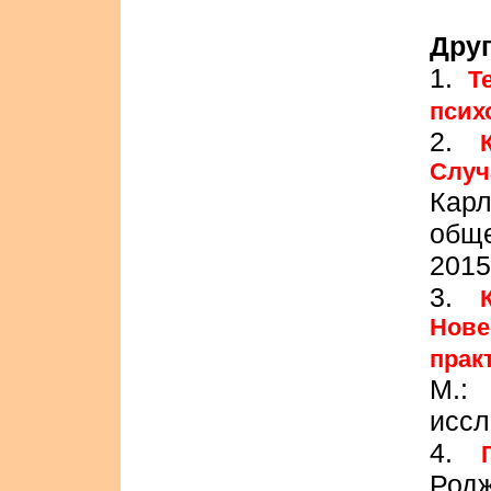
Друг
1.
Т
псих
2.
Случ
Кар
общ
2015
3.
Нове
прак
М.:
иссл
4.
Родж