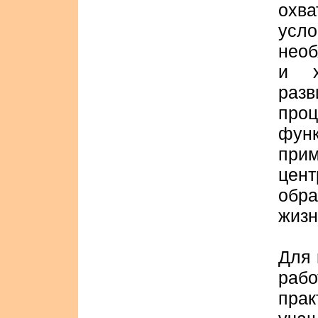
охва
усл
необ
и х
разв
про
фун
при
цен
обр
жизн
Для 
раб
пра