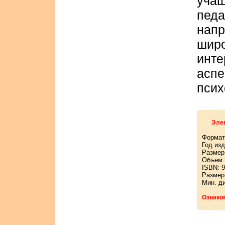
уч
пед
напр
ши
инт
ас
псих
Элек
Формат
Год изд
Размер:
Объем: 
ISBN: 9
Размер
Мин. д
Ознако