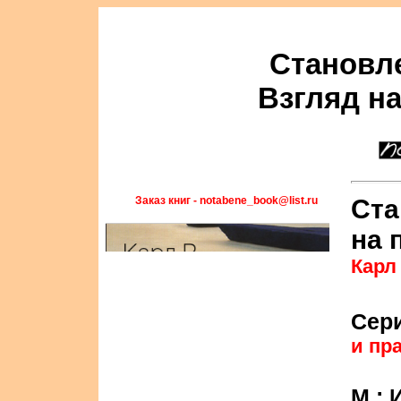
Становл
Взгляд н
Заказ книг - notabene_book@list.ru
Ста
на 
Карл
Сер
и пр
М.: 