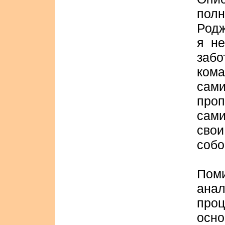
пол
Родж
я н
заб
ком
сам
про
сам
сво
собо
Пом
ана
про
осн