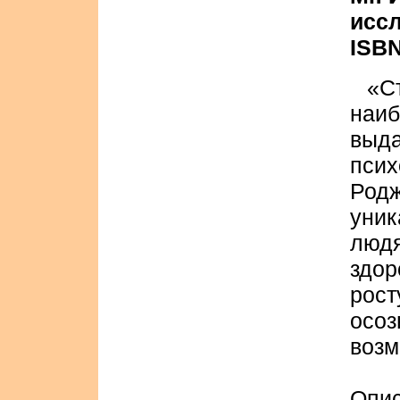
иссл
ISBN
«С
наи
вы
пси
Род
уни
людя
здо
рос
ос
возм
Опи