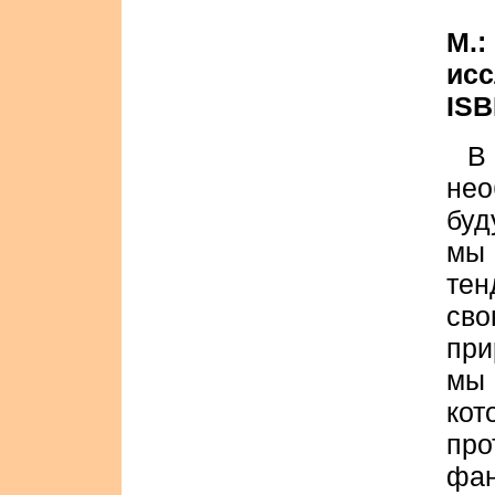
М.:
исс
ISB
В
нео
буд
мы
тен
сво
при
мы 
к
про
фан