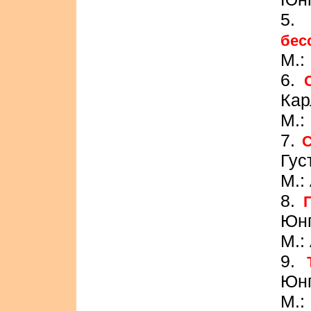
бес
М.:
6.
Кар
М.:
7.
С
Гус
М.:
8.
Юнг
М.:
9.
Юнг
М.