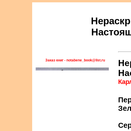
Нераскр
Настоящ
Заказ книг - notabene_book@list.ru
Не
На
Кар
Пер
Зел
Се