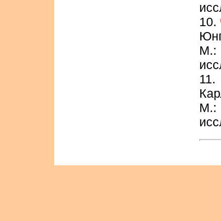
исс
10.
Юнг
М.
исс
11.
Кар
М.
исс