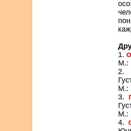
ос
че
пон
каж
Дру
1.
О
М.:
2
Гус
М.:
3.
Гус
М.:
4.
Юнг