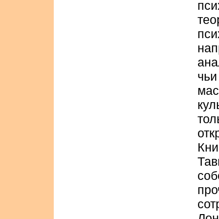
пси
те
пси
на
ана
чьи
мас
кул
тол
отк
Кни
Тав
со
пр
сот
Лон