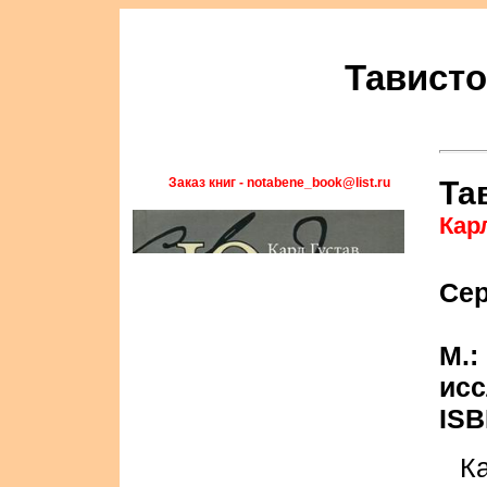
Тависто
Заказ книг - notabene_book@list.ru
Та
Кар
Се
М.:
исс
ISB
К