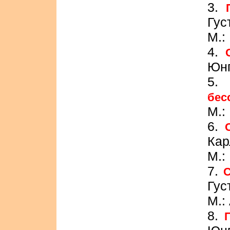
3.
Гус
М.:
4.
Юнг
бес
М.:
6.
Кар
М.:
7.
С
Гус
М.:
8.