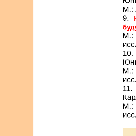
Юнг
М.:
9.
буд
М.
исс
10.
Юнг
М.
исс
11.
Кар
М.
исс