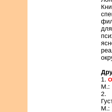
Кн
сп
фил
дл
пси
яс
ре
окр
Дру
1.
О
М.:
2
Гус
М.: