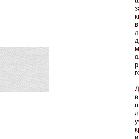
ш
з
в
л
д
р
г
Д
п
л