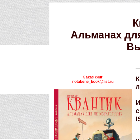
К
Альманах дл
Вы
Заказ книг
К
notabene_book@list.ru
л
И
с
I