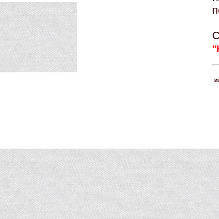
п
С
"
и