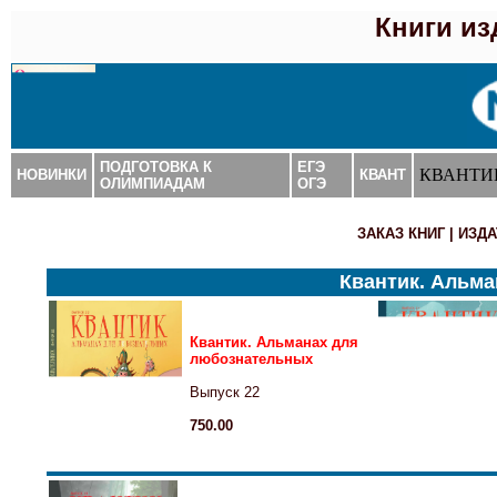
Книги и
ПОДГОТОВКА К
ЕГЭ
КВАНТИ
НОВИНКИ
КВАНТ
ОЛИМПИАДАМ
ОГЭ
ЗАКАЗ КНИГ
|
ИЗДА
Квантик. Альм
Квантик. Альманах для
любознательных
Выпуск 22
750.00