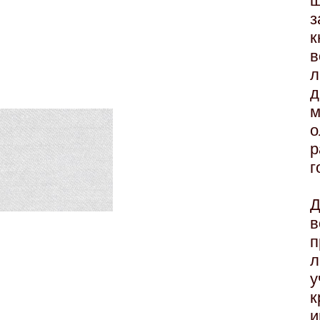
ш
з
в
л
д
р
г
Д
п
л