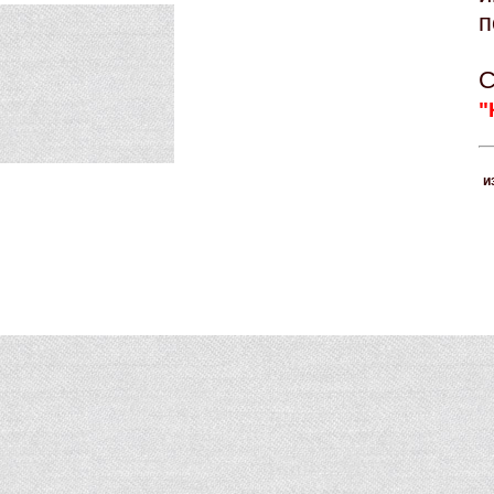
п
С
"
и