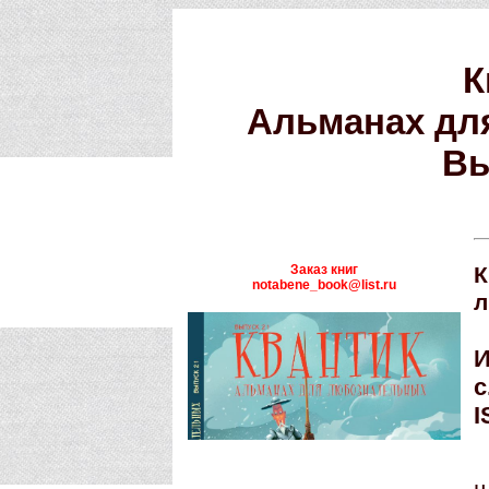
К
Альманах дл
Вы
Заказ книг
К
notabene_book@list.ru
л
И
с
I