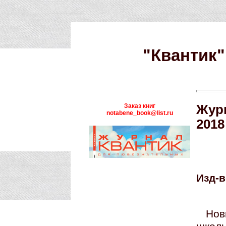
"Квантик"
Заказ книг
Журн
notabene_book@list.ru
2018
Изд-в
Нов