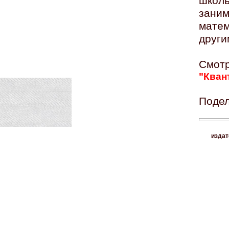
школ
зани
мате
други
Смо
"Кван
Подел
издат