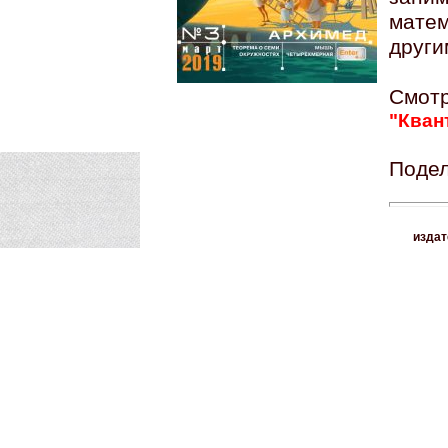
мате
други
Смо
"Кван
Подел
издат