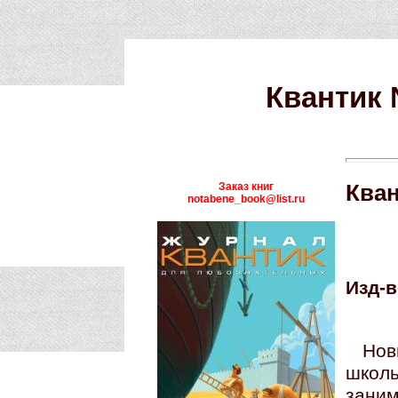
Квантик 
Заказ книг
Кван
notabene_book@list.ru
Изд-в
Нов
школ
зани