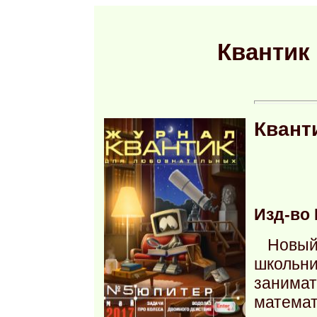
Квантик 
Квант
Изд-во 
Новы
школьн
занима
математ