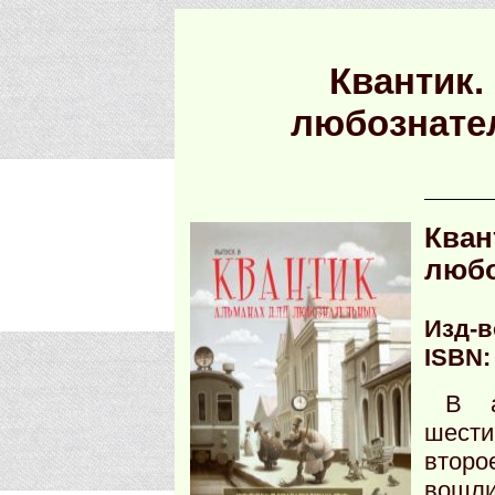
Квантик.
любознате
Кван
любо
Изд-в
ISBN:
В а
шести
второ
вошли