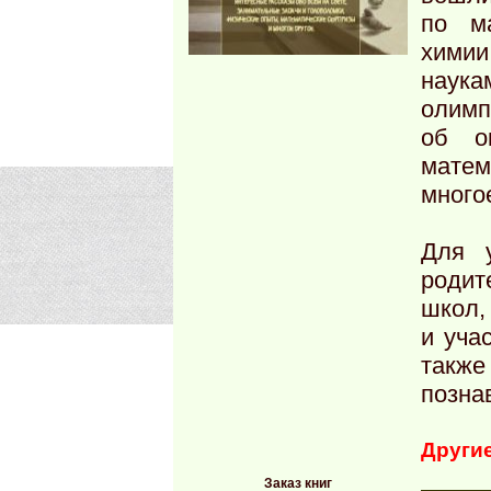
по ма
химии
наук
олимп
об о
матем
много
Для 
роди
школ,
и уча
также
позна
Други
Заказ книг