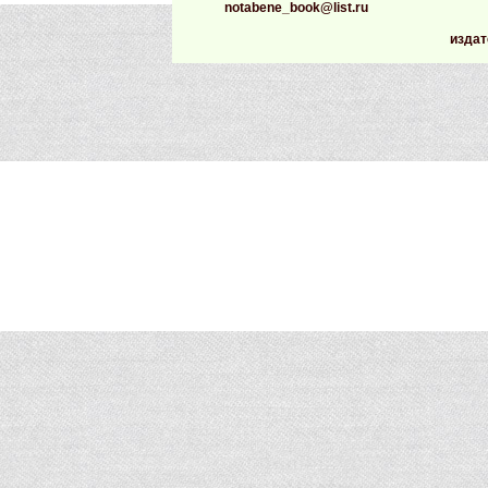
notabene_book@list.ru
издат