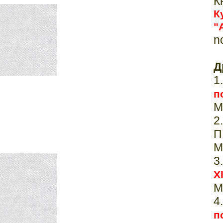
К
К
"
n
Д
п
М
2
П
М
3
X
М
п