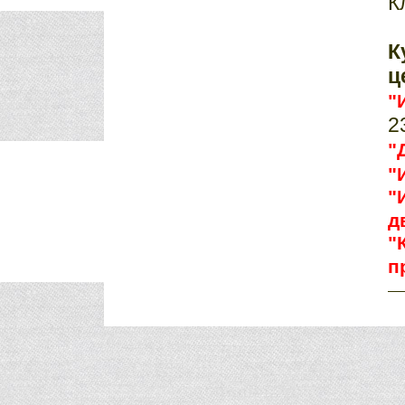
К
К
ц
"
2
"
"
"
д
"
п