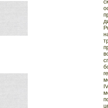
с
о
п
д
Р
н
т
п
в
с
б
г
м
I
м
п
ц