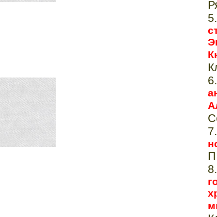
Р
Э
К
К
6
а
А
C
н
П
8
г
х
м