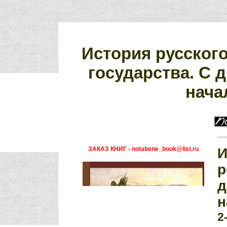
История русского
государства. С 
нача
ЗАКАЗ КНИГ - notabene_book@list.ru
И
р
д
н
2