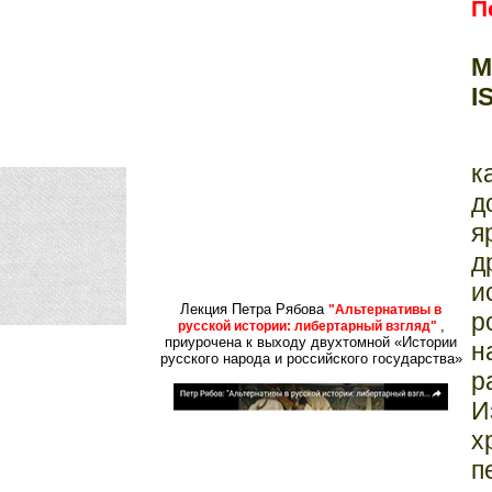
П
М
I
к
д
я
д
и
Лекция Петра Рябова
"Альтернативы в
р
,
русской истории: либертарный взгляд"
приурочена к выходу двухтомной «Истории
н
русского народа и российского государства»
р
И
х
п