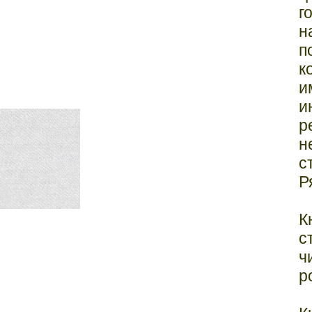
г
н
п
к
и
и
р
н
с
Р
К
с
ч
р