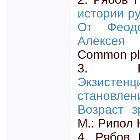
истории ру
От Феод
Алексея 
Common pl
3. Р
Экзистен
становл
Возраст з
М.: Рипол 
4. Рябов