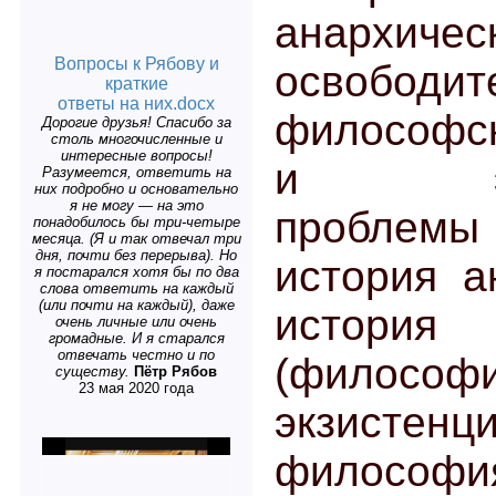
анархиче
Вопросы к Рябову и
освободит
краткие
ответы на них.docx
философс
Дорогие друзья! Спасибо за
столь многочисленные и
интересные вопросы!
и экзи
Разумеется, ответить на
них подробно и основательно
я не могу — на это
проблем
понадобилось бы три-четыре
месяца. (Я и так отвечал три
дня, почти без перерыва). Но
история а
я постарался хотя бы по два
слова ответить на каждый
(или почти на каждый), даже
истори
очень личные или очень
громадные. И я старался
отвечать честно и по
(философ
существу.
Пётр Рябов
23 мая 2020 года
экзистенц
философия