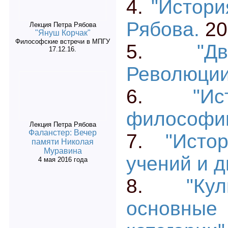
4.
"Истори
Рябова.
20
Лекция Петра Рябова
"Януш Корчак"
Философские встречи в МПГУ
5.
"Д
17.12.16.
Революции
6.
"И
философии
Лекция Петра Рябова
Фаланстер: Вечер
7.
"Исто
памяти Николая
Муравина
учений и д
4 мая 2016 года
8.
"Ку
основны