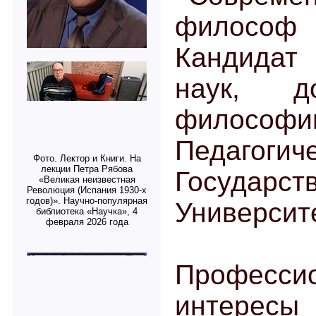
филосо
Кандида
наук, д
философ
Педагогич
Фото. Лектор и Книги. На
лекции Петра Рябова
Государст
«Великая неизвестная
Революция (Испания 1930-х
годов)». Научно-популярная
Университ
библиотека «Научка», 4
февраля 2026 года
Професси
интере