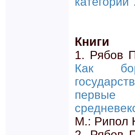
категории"
Книги
1. Рябов 
Как бор
государст
первые
средневе
М.: Рипол 
2. Рябов 