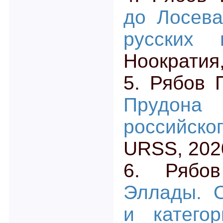
до Лосева
русских 
Ноократия
5. Рябов 
Прудона
российско
URSS, 202
6. Ряб
Эллады. 
и категор