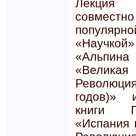
Лекция 
совмест
популярн
«Научкой»
«Альпин
«Велика
Революция
годов)» 
книги П
«Испания в