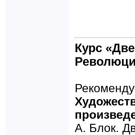
Курс «Две
Революци
Рекоменду
Художест
произвед
А. Блок. Д