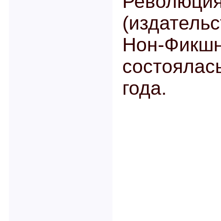
Революция
(издател
Нон-Фик
состоялас
года.