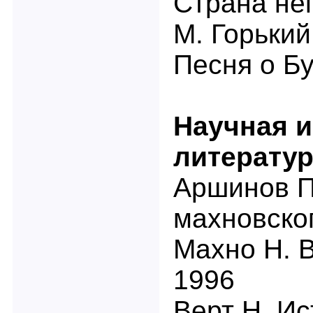
Страна нег
М. Горький
Песня о Б
Научная 
литератур
Аршинов П
махновско
Махно Н. 
1996
Верт Н. Ис