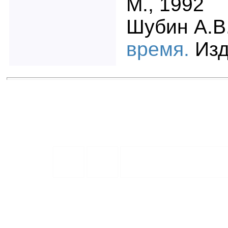
М., 1992
Шубин А.В
время.
Изд
Др