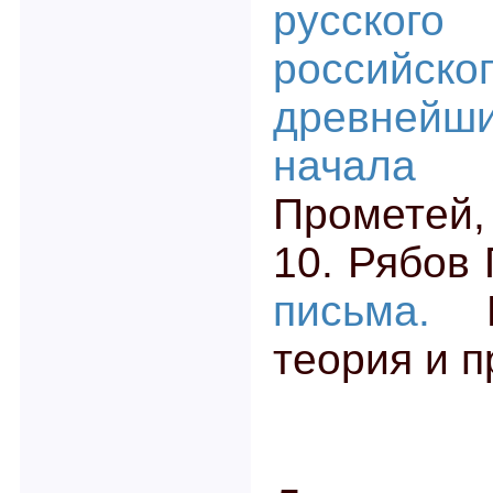
русско
российско
древней
начала
Прометей,
10. Рябов
письма.
М.
теория и п