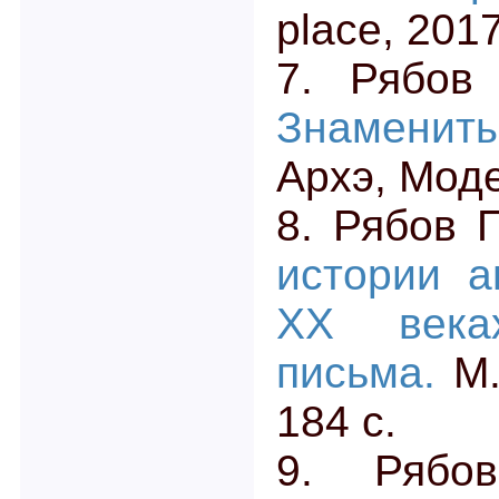
place, 2017
7. Рябов 
Знаменит
Архэ, Моде
8. Рябов П
истории а
XX веках
письма.
М.
184 с.
9. Ряб