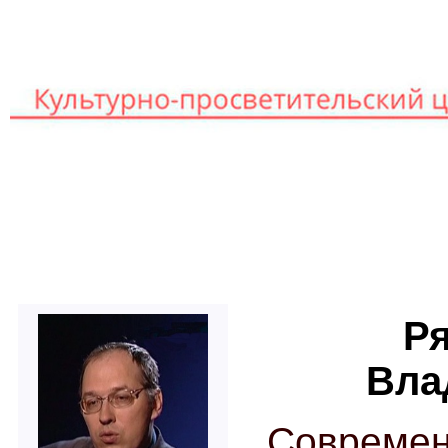
Книг
Главная
Лекторы
Р
Вла
Совреме