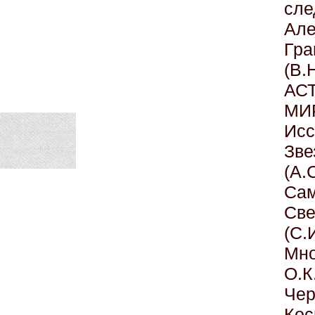
сл
Але
Гра
(В.
АС
МИ
Исс
Зв
(А.
Сам
Све
(С.
Мно
О.К
Чер
Ко