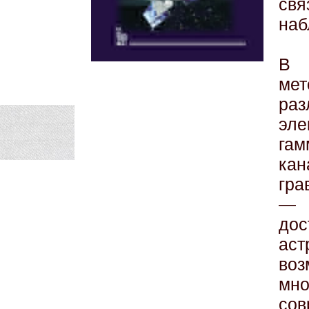
свя
наб
В 
мет
р
эл
га
ка
гра
— 
до
ас
воз
мн
сов