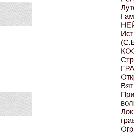
Лут
Гам
НЕ
Ист
(С.
КО
Стр
ГР
Отк
Вят
При
вол
Ло
гра
Огр