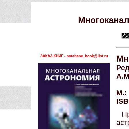
Многоканал
ЗАКАЗ КНИГ - notabene_book@list.ru
Мн
Ред
А.М
М.:
ISB
П
аст