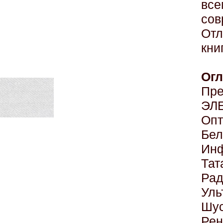
вс
со
Отл
кни
Ог
Пре
ЭЛ
Оп
Бел
Ин
Тат
Рад
Уль
Шус
Ре