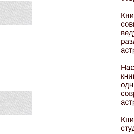
Кн
со
ве
раз
аст
Нас
кни
од
со
аст
Кни
сту