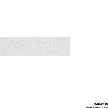
ЗАКАЗ К
notabene_book