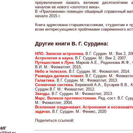
преувеличения назвать великим десятилетием а
началом ее нового «золотого века».
В «Приложении» помещен обширный справочный мат
начало 2015 г.
Книга адресована старшеклассникам, студентам и п
всем интересующимся проблемами современного ест
Другие книги В. Г. Сурдина:
НЛО. Записки астронома.
В.Г. Сурдин. М.: Век 2, 20
Астрология и наука.
В.Г. Сурдин. М.: Век 2, 2007.
Путешествия к Луне.
Марков А.Е., Родионова Ж.Ф., 
В.И. М.: Физматлит, 2015.
Небо и телескоп.
В.Г. Сурдин. М.: Физматлит, 2014.
Разведка далеких планет.
В.Г. Сурдин. М.: Физматли
Галактики.
В.Г. Сурдин. М.: Физматлит, 2013.
Солнечная система.
Бережной А.А., Бусарев В.В., 
Сурдин В.Г. М.: Физматлит, 2012.
Звезды.
В.Г. Сурдин. М.: Физматлит, 2013.
Марс. Великое противостояние.
Ред.-сост. В.Г. Сур
М.: Физматлит, 2004.
Вселенная озадачивает. Астрономия и космонавти
задачах.
В.Г. Сурдин. М.: Феникс, 2020
Поделиться ссылкой:
НИГ
@list.ru