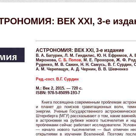
ТРОНОМИЯ: ВЕК XXI, 3-е изда
АСТРОНОМИЯ: ВЕК XXI, 3-е издание
В. А. Батурин, Л. М. Гиндилис, Ю. Н. Ефремов, А. В
Миронова,
С. Б. Попов,
М. Е. Прохоров, Ж. Ф. Род
Руденко, М. В. Сажин, Н. Н. Самусь, В. Г. Сурдин, 
А. М. Черепащук, А. Д. Чернин, В. В. Шевченко
Ред.-сост. В.Г. Сурдин
М.: Век 2, 2015. — 720 с.
ISBN: 978-5-85099-193-7
Книга посвящена современным проблемам астроно
и планет до поисков гравитационных волн, тем
энергии. Ученые Государственного астрономическог
Штернберга (МГУ) рассказывают о том, какие важне
в астрономии на рубеже нового тысячелетия и н
проблемами сейчас работают исследователи. Условн
— начало нового тысячелетия — был отмечен не
открытиями в изучении Вселенной. Поэтому посл