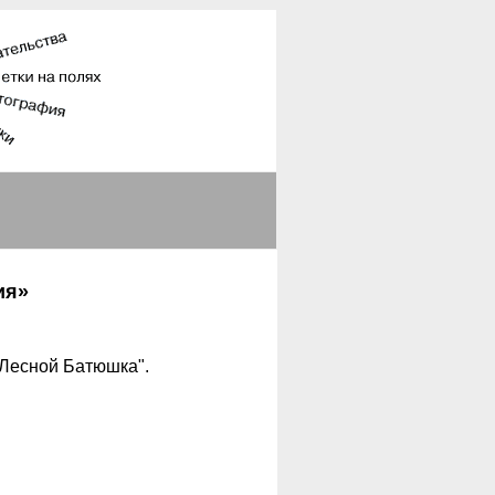
ия»
"Лесной Батюшка".