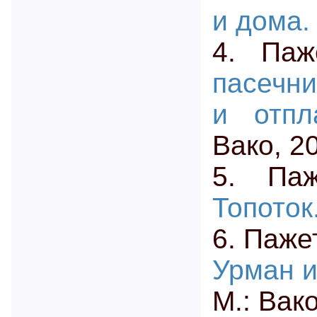
и дома.
4. Па
пасечни
и отпл
Вако, 2
5. Па
Топоток
6. Паже
Урман и
М.: Вак