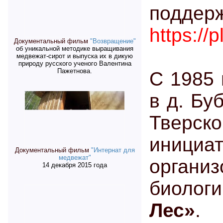
по
https://
Документальный фильм
"Возвращение"
об уникальной методике выращивания
медвежат-сирот и выпуска их в дикую
природу русского ученого Валентина
Пажетнова.
С 1985 
в д. Бу
Тверс
инициат
Документальный фильм
"Интернат для
медвежат"
орган
14 декабря 2015 года
биолог
Лес»
.