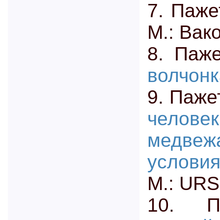
7. Паже
М.: Вак
8. Паж
волчонк
9. Паже
человек
медвеж
условия
М.: URS
10. П