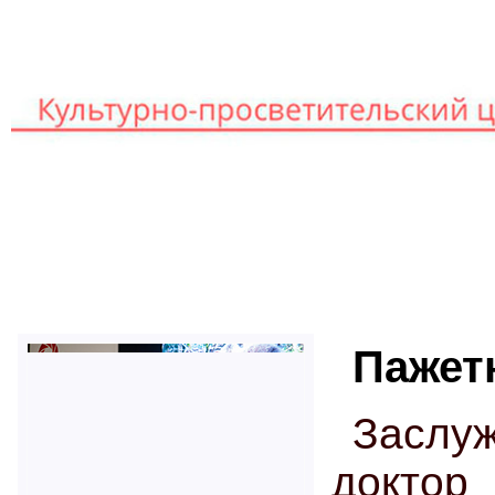
Книг
Главная
Лекторы
Пажет
Заслу
докто