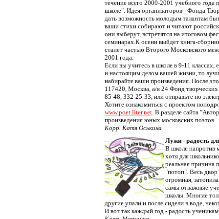
течение всего 2000-2001 учебного года 
школе". Идея организаторов - Фонда Тво
дать возможность молодым талантам бы
ваши стихи собирают и читают российские
они выберут, встретятся на итоговом фес
семинарах.К осени выйдет книга-сборник
станет частью Второго Московского меж
2001 года.
Если вы учитесь в школе в 9-11 классах,
и настоящим делом вашей жизни, то лучш
набирайте ваши произведения. После это
117420, Москва, а/я 24 Фонд творческих 
85-48, 332-25-33, или отправьте по эле
Хотите ознакомиться с проектом поподро
www.poet.liter.net
. В разделе сайта "Авт
произведения юных московских поэтов.
Корр. Катя Оськина
Лужи - радость д
В школе напротив м
хотя для школьнико
реальная причина п
"потоп". Весь двор
огромная, затопила
самы отважные уче
школы. Многие толь
другие упали и после сидели в воде, нек
И вот так каждый год - радость ученикам
Корр. Маришка