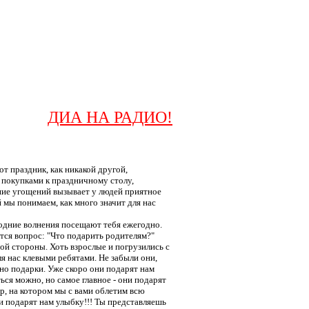
ДИА НА РАДИО!
от праздник, как никакой другой,
 покупками к праздничному столу,
ние угощений вызывает у людей приятное
мы понимаем, как много значит для нас
годние волнения посещают тебя ежегодно.
ится вопрос: "Что подарить родителям?"
ой стороны. Хоть взрослые и погрузились с
ля нас клевыми ребятами. Не забыли они,
нно подарки. Уже скоро они подарят нам
ься можно, но самое главное - они подарят
, на котором мы с вами облетим всю
ни подарят нам улыбку!!! Ты представляешь