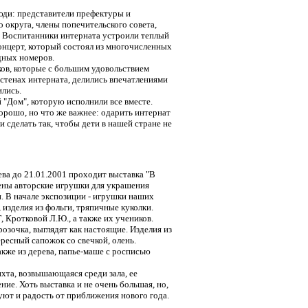
юди: представители префектуры и
 округа, члены попечительского совета,
. Воспитанники интерната устроили теплый
онцерт, который состоял из многочисленных
дных номеров.
ков, которые с большим удовольствием
 стенах интерната, делились впечатлениями
ились.
 "Дом", которую исполнили все вместе.
хорошо, но что же важнее: одарить интернат
 сделать так, чтобы дети в нашей стране не
ева до 21.01.2001 проходит выставка "В
лены авторские игрушки для украшения
. В начале экспозиции - игрушки наших
 изделия из фольги, тряпичные куколки.
, Кротковой Л.Ю., а также их учеников.
озочка, выглядят как настоящие. Изделия из
ресный сапожок со свечкой, олень.
акже из дерева, папье-маше с росписью
хта, возвышающаяся среди зала, ее
ие. Хоть выставка и не очень большая, но,
ют и радость от приближения нового года.