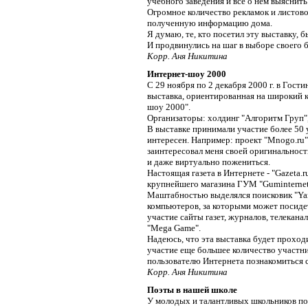
учебного заведения и все о нем выяснить
Огромное количество рекламок и листов
полученную информацию дома.
Я думаю, те, кто посетил эту выставку,
И продвинулись на шаг в выборе своего 
Корр. Аня Никитина
Интернет-шоу 2000
С 29 ноября по 2 декабря 2000 г. в Гост
выставка, ориентированная на широкий к
шоу 2000".
Организаторы: холдинг "Алгоритм Груп"
В выставке принимали участие более 50
интересен. Например: проект "Mnogo.r
заинтересовал меня своей оригинальност
и даже виртуально пожениться.
Настоящая газета в Интернете - "Gazeta.
крупнейшего магазина ГУМ "Guminternet
Маштабностью выделялся поисковик "Yan
компьютеров, за которыми может посид
участие сайты газет, журналов, телекана
"Mega Game".
Надеюсь, что эта выставка будет проходи
участие еще большее количество участни
пользователю Интернета познакомиться с
Корр. Аня Никитина
Поэты в нашей школе
У молодых и талантливых школьников поя