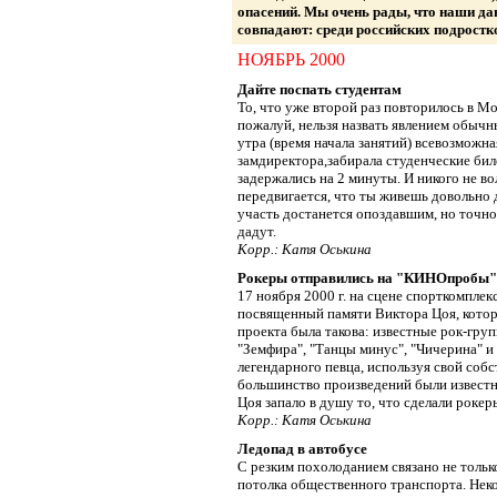
опасений. Мы очень рады, что наши 
совпадают: среди российских подростк
НОЯБРЬ 2000
Дайте поспать студентам
То, что уже второй раз повторилось в М
пожалуй, нельзя назвать явлением обычны
утра (время начала занятий) всевозможн
замдиректора,забирала студенческие бил
задержались на 2 минуты. И никого не во
передвигается, что ты живешь довольно д
участь достанется опоздавшим, но точно 
дадут.
Корр.: Катя Оськина
Рокеры отправились на "КИНОпробы"
17 ноября 2000 г. на сцене спорткомпле
посвященный памяти Виктора Цоя, кото
проекта была такова: известные рок-груп
"Земфира", "Танцы минус", "Чичерина" и
легендарного певца, используя свой собс
большинство произведений были известн
Цоя запало в душу то, что сделали роке
Корр.: Катя Оськина
Ледопад в автобусе
С резким похолоданием связано не только
потолка общественного транспорта. Неко