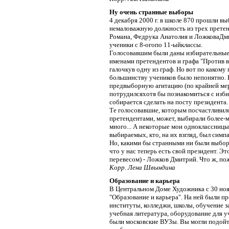
Ну очень странные выборы
4 декабря 2000 г. в школе 870 прошли в
немаловажную должность из трех прете
Романа, Федрука Анатолия и ЛожковаДми
ученики с 8-огопо 11-ыйклассы.
Голосовавшим были даны избирательные 
именами претендентов и графа "Против в
галочкув одну из граф. Но вот по какому
большинству учеников было непонятно. 
предвыборную агитацию (по крайней мере
потрудилсяхотя бы познакомиться с избир
собирается сделать на посту президента.
Те голосовавшие, которым посчастливил
претендентами, может, выбирали более-м
много... А некоторые мои одноклассницы,
выбираемых, кто, на их взгляд, был симпа
Но, какими бы странными ни были выборы
что у нас теперь есть свой президент. Э
перевесом) - Ложков Дмитрий. Что ж, пож
Корр. Лена Швындина
Образование и карьера
В Центральном Доме Художника с 30 нояб
"Образование и карьера". На ней были п
институты, колледжи, школы, обучение з
учебная литература, оборудование для 
были московские ВУЗы. Вы могли подойт