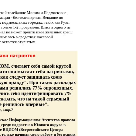
нской телебашне Москва и Подмосковье
ации - без телевидения. Вещание по
 подмосковных городах, таких как Руза,
 только 1-2 программы. Власти одного из
гнал не может пройти из-за железных крыш
нималась в средствах массовой
с остается открытым.
рана патриотов
ИОМ, считают себя самой крутой
 что они мыслят себя патриотами,
 как следует защищать свою
рькую правду". При таких раскладах
тами решились 77% опрошенных,
ились себя идентифицировать 7%
казать, что на такой серьезный
е решилось впервые".
., стр.7
тское Информационное Агентство провело
"
среди подростков Южного округа в
ьше ВЦИОМ (Всероссийского Центра
только начиная свою работу и без всяких