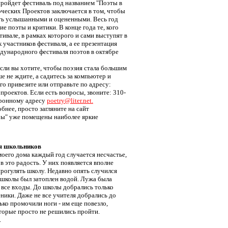
пройдет фестиваль под названием "Поэты в
рческих Проектов заключается в том, чтобы
ть услышанными и оцененными. Весь год
 поэты и критики. В конце года те, кого
тивале, в рамках которого и сами выступят в
 участников фестиваля, а ее презентация
дународного фестиваля поэтов в октябре
 если вы хотите, чтобы поэзия стала большим
е не ждите, а садитесь за компьютер и
го привезите или отправьте по адресу:
проектов. Если есть вопросы, звоните: 310-
ктронному адресу
poetry@liter.net.
бнее, просто загляните на сайт
оры" уже помещены наиболее яркие
ля школьников
оего дома каждый год случается несчастье,
в это радость. У них появляется вполне
рогулять школу. Недавно опять случился
 школы был затоплен водой. Лужа была
 все входы. До школы добрались только
ники. Даже не все учителя добрались до
ко промочили ноги - им еще повезло,
оторые просто не решились пройти.
.