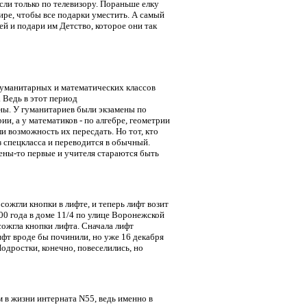
сли только по телевизору. Пораньше елку
ире, чтобы все подарки уместить. А самый
ей и подари им Детство, которое они так
гуманитарных и математических классов
 Ведь в этот период
ны. У гуманитариев были экзамены по
и, а у математиков - по алгебре, геометрии
и возможность их пересдать. Но тот, кто
з спецкласса и переводится в обычный.
мены-то первые и учителя стараются быть
ожгли кнопки в лифте, и теперь лифт возит
2000 года в доме 11/4 по улице Воронежской
сожгла кнопки лифта. Сначала лифт
ифт вроде бы починили, но уже 16 декабря
Подростки, конечно, повеселились, но
м в жизни интерната N55, ведь именно в