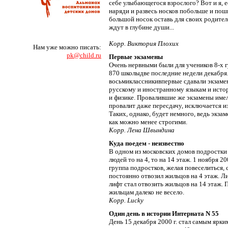
себе улыбающегося взрослого? Вот и я, е
наряди и развесь носков побольше и пош
большой носок оставь для своих родител
ждут в глубине души...
Корр. Виктория Плохих
Нам уже можно писать:
pk@child.ru
Первые экзамены
Очень нервными были для учеников 8-х 
870 школыдве последние недели декабря.
восьмиклассникивпервые сдавали экзаме
русскому и иностранному языкам и истори
и физике. Провалившие же экзамены имел
провалит даже пересдачу, исключается и
Таких, однако, будет немного, ведь экза
как можно менее строгими.
Корр. Лена Швындина
Куда поедем - неизвестно
В одном из московских домов подростки с
людей то на 4, то на 14 этаж. 1 ноября 
группа подростков, желая повеселиться, 
постоянно отвозил жильцов на 4 этаж. Л
лифт стал отвозить жильцов на 14 этаж. 
жильцам далеко не весело.
Корр. Lucky
Один день в истории Интерната N 55
День 15 декабря 2000 г. стал самым ярки