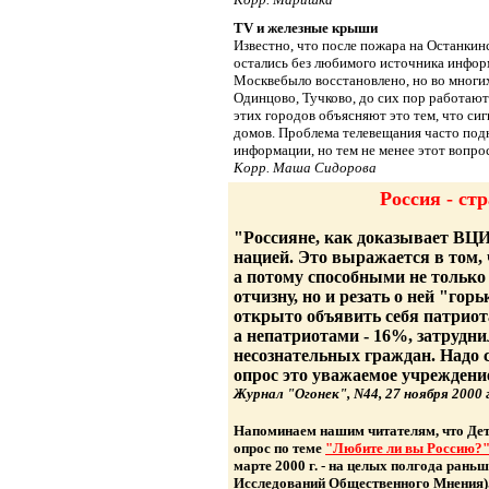
TV и железные крыши
Известно, что после пожара на Останки
остались без любимого источника информ
Москвебыло восстановлено, но во многих
Одинцово, Тучково, до сих пор работают
этих городов объясняют это тем, что си
домов. Проблема телевещания часто под
информации, но тем не менее этот вопро
Корр. Маша Сидорова
Россия - ст
"Россияне, как доказывает ВЦ
нацией. Это выражается в том,
а потому способными не только
отчизну, но и резать о ней "го
открыто объявить себя патрио
а непатриотами - 16%, затрудн
несознательных граждан. Надо с
опрос это уважаемое учреждени
Журнал "Огонек", N44, 27 ноября 2000 г
Напоминаем нашим читателям, что Де
опрос по теме
"Любите ли вы Россию?
марте 2000 г. - на целых полгода ран
Исследований Общественного Мнения), 