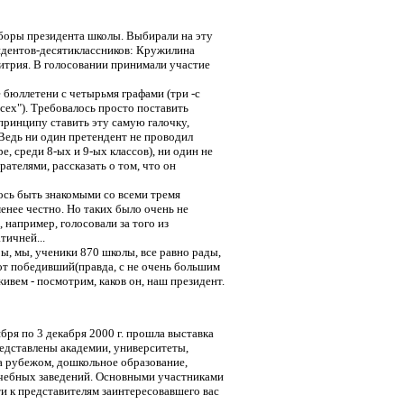
ыборы президента школы. Выбирали на эту
ндентов-десятиклассников: Кружилина
трия. В голосовании принимали участие
бюллетени с четырьмя графами (три -с
сех"). Требовалось просто поставить
 принципу ставить эту самую галочку,
Ведь ни один претендент не проводил
, среди 8-ых и 9-ых классов), ни один не
ателями, рассказать о том, что он
ось быть знакомыми со всеми тремя
енее честно. Но таких было очень не
 например, голосовали за того из
тичней...
, мы, ученики 870 школы, все равно рады,
тот победивший(правда, с не очень большим
ивем - посмотрим, каков он, наш президент.
ря по 3 декабря 2000 г. прошла выставка
редставлены академии, университеты,
а рубежом, дошкольное образование,
учебных заведений. Основными участниками
и к представителям заинтересовавшего вас