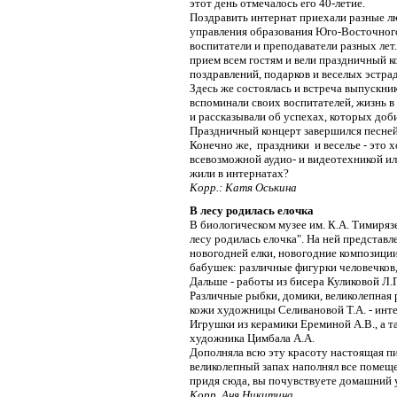
этот день отмечалось его 40-летие.
Поздравить интернат приехали разные л
управления образования Юго-Восточного
воспитатели и преподаватели разных лет
прием всем гостям и вели праздничный к
поздравлений, подарков и веселых эстра
Здесь же состоялась и встреча выпускни
вспоминали своих воспитателей, жизнь в
и рассказывали об успехах, которых доб
Праздничный концерт завершился песней
Конечно же, праздники и веселье - это 
всевозможной аудио- и видеотехникой или
жили в интернатах?
Корр.: Катя Оськина
В лесу родилась елочка
В биологическом музее им. К.А. Тимиряз
лесу родилась елочка". На ней представ
новогодней елки, новогодние композиции
бабушек: различные фигурки человечков,
Дальше - работы из бисера Куликовой Л.Г
Различные рыбки, домики, великолепная р
кожи художницы Селивановой Т.А. - инте
Игрушки из керамики Ереминой А.В., а т
художника Цимбала А.А.
Дополняла всю эту красоту настоящая пи
великолепный запах наполнял все помещен
придя сюда, вы почувствуете домашний у
Корр. Аня Никитина