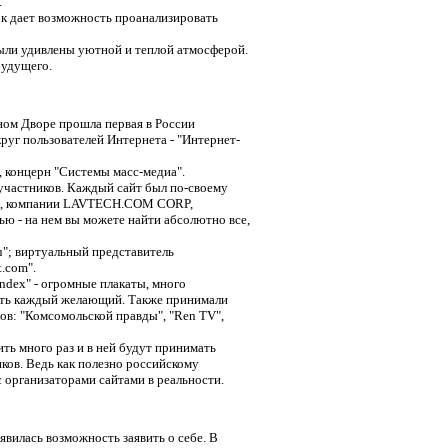
.
ок дает возможность проанализировать
 были удивлены уютной и теплой атмосферой.
будущего.
ином Дворе прошла первая в России
руг пользователей Интернета - "Интернет-
, концерн "Системы масс-медиа".
 участников. Каждый сайт был по-своему
u", компании LAVTECH.COM CORP,
ью - на нем вы можете найти абсолютно все,
ru"; виртуальный представитель
.com".
dex" - огромные плакаты, много
еть каждый желающий. Также принимали
лов: "Комсомольской правды", "Ren TV",
ть много раз и в ней будут принимать
ков. Ведь как полезно российскому
 организаторами сайтами в реальности.
вилась возможность заявить о себе. В