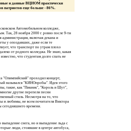
данные и данные ВЦИОМ практически
ов патриотов еще больше - 86%.
осковском Автомобильном колледже,
м. Так, 28 ноября 2000 г. ровно после 9-ти
ая администрация, включая декана и
еты у опоздавших, даже если те
лнует, что транспорт по утрам плохо
алеко от родного колледжа. Не знаю, какая
известно, что студентам долго спать не
кса "Олимпийский" проходил концерт,
рый назывался "КИНОпробы". Идея этого
пы, такие, как "Пикник", "Король и Шут",
 многие другие перепели песни
твенный стиль. Несмотря на то, что
ы и любимы, не всем почитателя Виктора
ры сегодняшнего времени.
 выпадение снега, но и выпадение льда с
торые люди, стоявшие в центре автобуса,