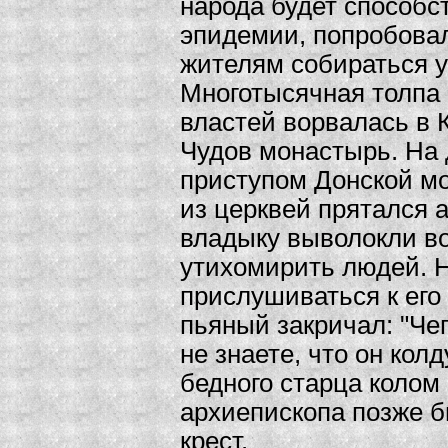
народа будет способс
эпидемии, попробова
жителям собираться у 
Многотысячная толпа
властей ворвалась в 
Чудов монастырь. На 
приступом Донской мо
из церквей прятался 
владыку выволокли во
утихомирить людей. 
прислушиваться к его 
пьяный закричал: "Чег
не знаете, что он кол
бедного старца колом 
архиепископа позже 
крест.