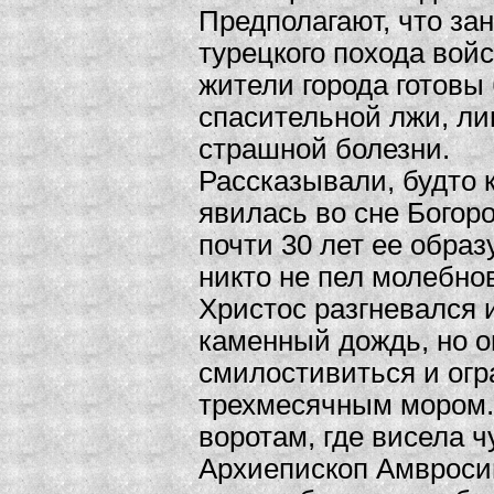
Предполагают, что за
турецкого похода вой
жители города готовы
спасительной лжи, ли
страшной болезни.
Рассказывали, будто
явилась во сне Богоро
почти 30 лет ее образ
никто не пел молебнов
Христос разгневался 
каменный дождь, но о
смилостивиться и ог
трехмесячным мором.
воротам, где висела ч
Архиепископ Амвросий