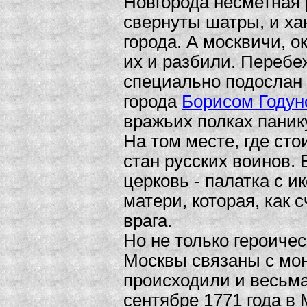
Новгорода несметная 
свернуты шатры, и ха
города. А москвичи, 
их и разбили. Перебеж
специально подослан
города
Борисом Году
вражьих полках паник
На том месте, где ст
стан русских воинов. 
церковь - палатка с 
матери, которая, как 
врага.
Но не только героиче
Москвы связаны с мон
происходили и весьма
сентябре 1771 года в