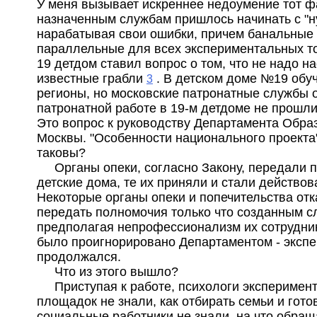
У меня вызывает искреннее недоумение тот фа
назначенным службам пришлось начинать с "н
нарабатывая свои ошибки, причем банальные
параллельные для всех экспериментальных то
19 детдом ставил вопрос о том, что не надо на
известные грабли
. В детском доме №19 обу
3
регионы, но московские патронатные службы 
патронатной работе в 19-м детдоме не прошл
Это вопрос к руководству Департамента Образ
Москвы. "Особенности национального проекта",
таковы?
Органы опеки, согласно Закону, передали 
детские дома, те их приняли и стали действов
Некоторые органы опеки и попечительства отк
передать полномочия только что созданным с
предполагая непрофессионализм их сотрудник
было проигнорировано Департаментом - эксп
продолжался.
Что из этого вышло?
Приступая к работе, психологи эксперимен
площадок не знали, как отбирать семьи и готов
социальные работники не знали, на что обра