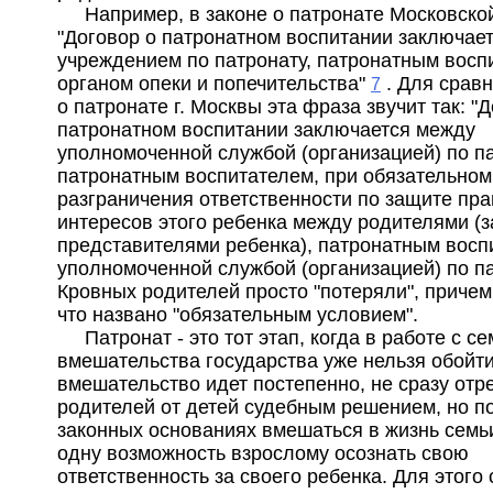
Например, в законе о патронате Московской
"Договор о патронатном воспитании заключае
учреждением по патронату, патронатным восп
органом опеки и попечительства"
. Для сравн
7
о патронате г. Москвы эта фраза звучит так: "
патронатном воспитании заключается между
уполномоченной службой (организацией) по п
патронатным воспитателем, при обязательном
разграничения ответственности по защите пра
интересов этого ребенка между родителями (
представителями ребенка), патронатным восп
уполномоченной службой (организацией) по п
Кровных родителей просто "потеряли", причем
что названо "обязательным условием".
Патронат - это тот этап, когда в работе с с
вмешательства государства уже нельзя обойти
вмешательство идет постепенно, не сразу отр
родителей от детей судебным решением, но п
законных основаниях вмешаться в жизнь семь
одну возможность взрослому осознать свою
ответственность за своего ребенка. Для этого