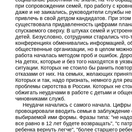
при сопровождении семей, про работу с кров
даже и не заикались, руководители службы не 
привлечь в свой детдом кандидатов. При этом
существовала придавленность цифрами план
спускаемого сверху. В штуках семей и устроен
детей. Безусловно, сотрудники старались что-т
конференциях обменивались информацией, о
общественные организации, но в целом можно 
работа началась методом проб и ошибок. Доро
На детях, которые и без того находятся в уяз
ситуации. Которых не стоило бы ранить повто
отказами от них. На семьях, желающих принят
Которых и так, надо признать, немного для р
проблемы сиротства в России. Которых не сто
обжигать неудачами в работе с детьми и обще
чиновниками служб.
Неудачи начались с самого начала. Цифры
провоцировали вводить семьи в заблуждение 
выбираемой ими формы. Фразы типа: "не надо
все равно в 12 лет будете возвращать", "с пат
ребенка вернуть легче", "более старшего ребе