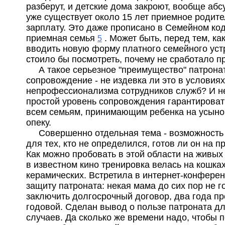
разберут, и детские дома закроют, вообще абс
уже существует около 15 лет приемное родите
зарплату. Это даже прописано в Семейном код
приемная семья
. Может быть, перед тем, ка
5
вводить новую форму платного семейного уст
стоило бы посмотреть, почему не сработало 
А такое серьезное "преимущество" патронат
сопровождение - не издевка ли это в условиях
непрофессионализма сотрудников служб? И н
простой уровень сопровождения гарантирова
всем семьям, принимающим ребенка на усыно
опеку.
Совершенно отдельная тема - возможность
для тех, кто не определился, готов ли он на п
Как можно пробовать в этой области на живых
в известном кино тренировка велась на кошка
керамических. Встретила в интернет-конферен
защиту патроната: некая мама до сих пор не г
заключить долгосрочный договор, два года п
годовой. Сделан вывод о пользе патроната дл
случаев. Да сколько же времени надо, чтобы 