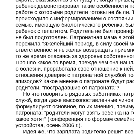
ребенок демонстрировал такие особенности п
работе с которыми родители готовы не были. 
происходило с информированием о состоянии 
семью, имеющую биологического ребенка, б
ребенок с гепатитом. Родитель не был проин
не был подготовлен. Патронатная мама в этой
пережила тяжелейший период, в силу своей 
ответственности не желая возвращать приемно
то же время опасаясь за здоровье собственног
Прошло какое-то время, прежде чем она наш
о болезни, проработала свое отношение к ней
отношения доверия с патронатной службой по
эпизодов? Какое мнение о патронате будут ра
родители, "пострадавшие от патроната"?
Но что говорить о рядовых работниках пат
служб, когда даже высокопоставленные чинов
формулируют основное, по их мнению, преим
патроната: "родители могут взять ребенка на т
какое хотят" (конференция по формам семейн
устройства, осень 2006 г.).
Идея же, что зарплата родителю решит все 