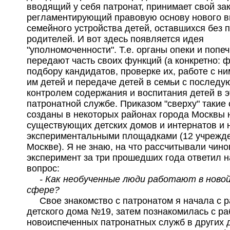
вводящий у себя патронат, принимает свой зак
регламентирующий правовую основу нового 
семейного устройства детей, оставшихся без 
родителей. И вот здесь появляется идея
"уполномоченности". Т.е. органы опеки и попе
передают часть своих функций (а конкретно: 
подбору кандидатов, проверке их, работе с ни
им детей и передаче детей в семьи с послед
контролем содержания и воспитания детей в э
патронатной службе. Приказом "сверху" такие
созданы в некоторых районах города Москвы 
существующих детских домов и интернатов и 
экспериментальными площадками (12 учрежд
Москве). Я не знаю, на что рассчитывали чино
эксперимент за три прошедших года ответил 
вопрос:
- Как необученные люди работают в новой
сфере?
Свое знакомство с патронатом я начала с 
детского дома №19, затем познакомилась с ра
новоиспеченных патронатных служб в других д