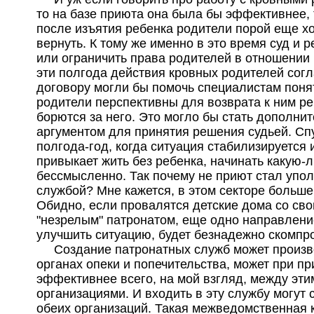
то на базе приюта она была бы эффективнее, т
после изъятия ребенка родители порой еще хо
вернуть. К тому же именно в это время суд и 
или ограничить права родителей в отношении 
эти полгода действия кровных родителей сог
договору могли бы помочь специалистам понят
родители перспективны для возврата к ним ре
борются за него. Это могло бы стать дополни
аргументом для принятия решения судьей. Сп
полгода-год, когда ситуация стабилизируется 
привыкает жить без ребенка, начинать какую-
бессмысленно. Так почему не приют стал упо
службой? Мне кажется, в этом секторе больше
Обидно, если провалятся детские дома со св
"незрелым" патронатом, еще одно направлени
улучшить ситуацию, будет безнадежно скомпр
Создание патронатных служб может произв
органах опеки и попечительства, может при пр
эффективнее всего, на мой взгляд, между эт
организациями. И входить в эту службу могут
обеих организаций. Такая межведомственная 