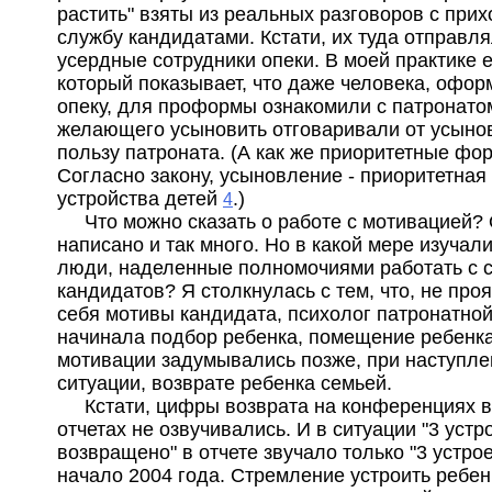
растить" взяты из реальных разговоров с при
службу кандидатами. Кстати, их туда отправл
усердные сотрудники опеки. В моей практике е
который показывает, что даже человека, офо
опеку, для проформы ознакомили с патронато
желающего усыновить отговаривали от усыно
пользу патроната. (А как же приоритетные фо
Согласно закону, усыновление - приоритетна
устройства детей
.)
4
Что можно сказать о работе с мотивацией?
написано и так много. Но в какой мере изучали
люди, наделенные полномочиями работать с 
кандидатов? Я столкнулась с тем, что, не про
себя мотивы кандидата, психолог патронатно
начинала подбор ребенка, помещение ребенка
мотивации задумывались позже, при наступле
ситуации, возврате ребенка семьей.
Кстати, цифры возврата на конференциях 
отчетах не озвучивались. И в ситуации "3 устро
возвращено" в отчете звучало только "3 устрое
начало 2004 года. Стремление устроить ребе