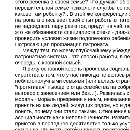
этого ребенка в своей семье? Что думают об э
нерешительной семье психологи службы сопр
каково там ребенку?.. В этой же конференции
патроната описывает свой опыт работы в патр
не надоедают, пару раз в год придут на чай, п
это же обязанности специалиста опеки - дваж
проверить условия жизни подопечного ребенка
Потрясающая профанация патроната.
Между тем, по моему глубочайшему убежд
патронатная система - это способ работы, в п
очередь, с кровной семьей.
Я вижу основной корень проблемы социаль
сиротства в том, что у нас никогда не велась р
неблагополучными семьями (или велась стра
"протягивая" пьющего отца семейства на собр
выговор с занесением или без…). Развилась 
мораль - мораль презрения к иным, нежелание
принять их как людей, живущих рядом, но и д
понять, почему они стали такими. Отношение 
асоциальности как к неполноценности. Развит
приютов в последнее десятилетие только усу
ситуацию. Изымать детей и лишать родителей