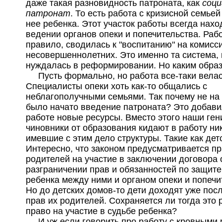
даже такая разновидность патроната, как
соц
патронат
. То есть работа с кризисной семьей
нее ребенка. Этот участок работы всегда нахо
ведении органов опеки и попечительства. Рабо
правило, сводилась к "воспитанию" на комисс
несовершеннолетних. Это именно та система, 
нуждалась в реформировании. Но каким обра
Пусть формально, но работа все-таки велас
Специалисты опеки хоть как-то общались с
неблагополучными семьями. Так почему не на 
было начато введение патроната? Это добави
работе новые ресурсы. Вместо этого наши ге
чиновники от образования кидают в работу ни
имевшие с этим дело структуры. Такие как дет
Интересно, что законом предусматривается п
родителей на участие в заключении договора 
разграничении прав и обязанностей по защите
ребенка между ними и органом опеки и попеч
Но до детских домов-то дети доходят уже пос
прав их родителей. Сохраняется ли тогда это 
право на участие в судьбе ребенка?
И уж если говорить про работу с кровными