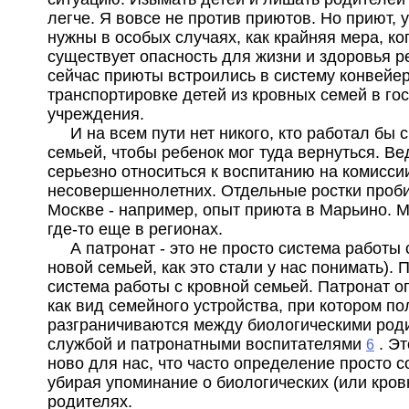
легче. Я вовсе не против приютов. Но приют,
нужны в особых случаях, как крайняя мера, ко
существует опасность для жизни и здоровья р
сейчас приюты встроились в систему конвейе
транспортировке детей из кровных семей в го
учреждения.
И на всем пути нет никого, кто работал бы 
семьей, чтобы ребенок мог туда вернуться. Ве
серьезно относиться к воспитанию на комисси
несовершеннолетних. Отдельные ростки проб
Москве - например, опыт приюта в Марьино. М
где-то еще в регионах.
А патронат - это не просто система работы 
новой семьей, как это стали у нас понимать). П
система работы с кровной семьей. Патронат о
как вид семейного устройства, при котором п
разграничиваются между биологическими род
службой и патронатными воспитателями
. Эт
6
ново для нас, что часто определение просто 
убирая упоминание о биологических (или кров
родителях.