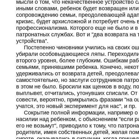
мысли о том, что некачественное устройство с
иными словами, ребенок будет возвращен или
сопровождению семьи, преодолевающей ада
кризис, будет архисложной и потребует очень 
профессионализма. Которого еще не было и в
патронатных службах. Вот и "два возврата на 
устройства".
Постепенно чиновники учились на своих ош
убирали особовыдающиеся ляпы. Переходили
второго уровня, более глубоким. Ошибкам раб
семьями, принявшими ребенка. Конечно, неко
удерживались от возврата детей, преодолева
самостоятельно, но заслуги сотрудников патр
в этом не было. Бросили как щенков в воду, п
выплывет, отчитались, утонувших списали. От
совести, вероятно, прикрылись фразами "на о
учатся, это новый эксперимент для нас", и пр.
Сокрытие полной информации, например о
насилии над ребенком, с объяснением "если р
его не возьмут", приводило к тому, что патрон
родители, имея собственных детей, желая по
сироте, оказывались в ситуации, когда прише