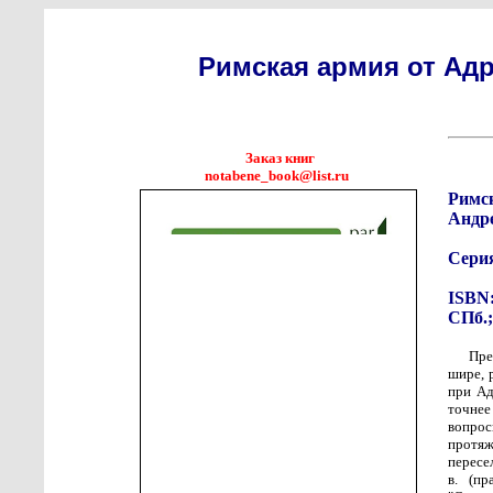
Римская армия от Адр
Заказ книг
notabene_book@list.ru
Римс
Андр
Сери
ISBN:
СПб.;
Пре
шире, 
при Ад
точнее
вопрос
протяж
пересе
в. (пр