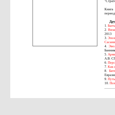
"Страт
Книга 
период
Дру
1.
Быть
2.
Виза
2013
3.
Эпох
Сасани
4.
Эвол
Баннико
5.
Арми
А.В. С
6.
Перс
7.
Как 
8.
Бит
Еврази
9.
Путь
10.
Пох